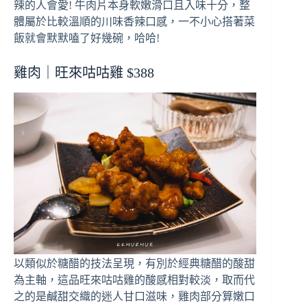
辣的人會愛! 牛肉片本身軟嫩滑口且入味十分，整
體屬於比較溫順的川味香辣口感，一不小心搭著菜
飯就會默默嗑了好幾碗，哈哈!
雞肉｜旺來咕咕雞 $388
以類似於糖醋的技法呈現，有別於經典糖醋的酸甜
為主軸，這品旺來咕咕雞的酸感相對較淡，取而代
之的是鹹甜交織的迷人甘口滋味，雞肉部分算嫩口