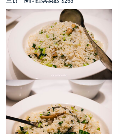
主食｜胡同經典菜飯 $268