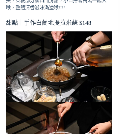
美，菜梗部分脆口而清甜，小口搭著高湯一起入
喉，整體清香滋味滿溢喉中!
甜點｜手作白蘭地提拉米蘇 $148