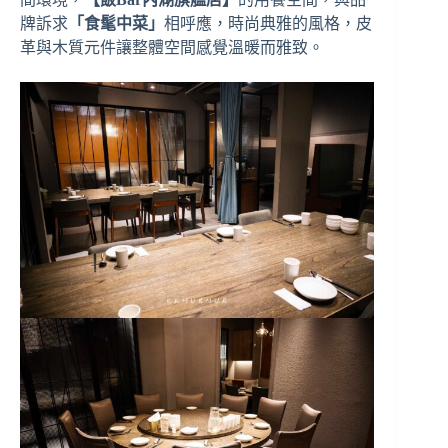
牌訴求
「食髦中菜」
相呼應，時尚典雅的風格，皮
革與木質元件讓整體空間感覺溫暖而雅致。