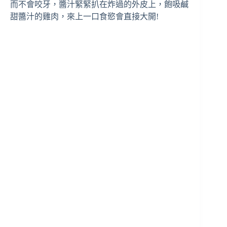
而不會咬牙，醬汁緊緊扒在炸過的外皮上，飽吸鹹
甜醬汁的雞肉，來上一口食慾會直接大開!