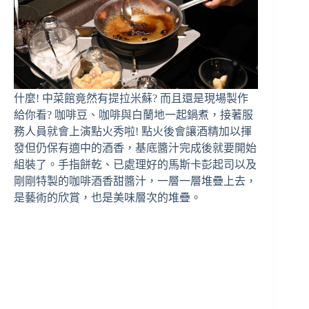
什麼! 中菜館竟然有提拉米蘇? 而且還是現場製作
給你看? 咖啡豆、咖啡與白蘭地一起鍋煮，接著服
務人員就會上演點火秀啦! 點火後會讓酒精加以揮
發但仍保有適中的酒香，基底醬汁完成後就要開始
組裝了。手指餅乾、已處理好的馬斯卡彭起司以及
剛剛特製的咖啡酒香甜醬汁，一層一層堆疊上去，
是藝術的欣賞，也是美味層次的堆疊。