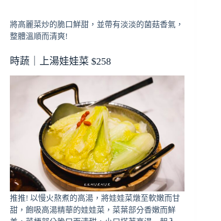
將高麗菜炒的脆口鮮甜，並帶有淡淡的菌菇香氣，
整體溫順而清爽!
時蔬｜上湯娃娃菜 $258
推推! 以慢火熬煮的高湯，將娃娃菜燉至軟嫩而甘
甜，飽吸高湯精華的娃娃菜，菜葉部分香嫩而鮮