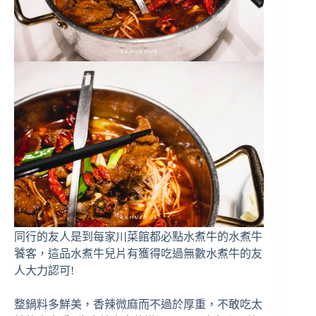
同行的友人是到每家川菜館都必點水煮牛的水煮牛
饕客，這品水煮牛兒片有獲得吃過無數水煮牛的友
人大力認可!
整鍋料多鮮美，香辣微麻而不過於厚重，不敢吃太