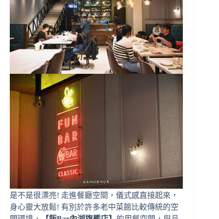
是不是很漂亮! 走進餐廳空間，儀式感直接起來，
身心靈大放鬆! 有別於許多老中菜館比較傳統的空
間環境，
【飯Bar內湖旗艦店】
的用餐空間，與品