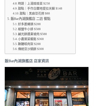
時蔬｜上湯娃娃菜 $258
甜點｜手作白蘭地提拉米蘇 $148
甜點｜黑麻豆花撈 $88
飯Bar內湖旗艦店 二訪 餐點
好多蒼蠅頭 $288
椒鹽牛小排 $588
鹹光餅遇東坡肉 $588
小農葉菜蝦鬆 $368
鞦韆晾肉架 $288
傳統豆沙鍋餅 $308
飯Bar內湖旗艦店 店家資訊