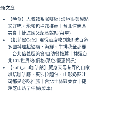
最新文章
【叁食】人氣韓系咖啡廳! 環境很美餐點
又好吃，聚餐包場都推薦｜台北信義區
美食｜捷運國父紀念館站(菜單)
【凱菲屋Café】君悅酒店吃到飽! 破百道
多國料理超過癮，海鮮、牛排我全都要
｜台北信義區美食/自助餐推薦｜捷運台
北101/世貿站(價格/菜色/優惠資訊)
【koffi_and咖啡館】藏身天母巷弄的自家
烘焙咖啡廳，蛋沙拉麵包、山形奶酥吐
司都是必吃推薦｜台北士林區美食｜捷
運芝山站早午餐(菜單)