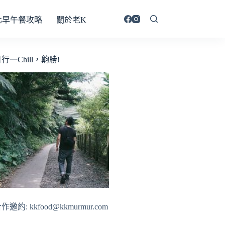
北早午餐攻略
關於老K
行一Chill，齁勝!
作邀約: kkfood@kkmurmur.com