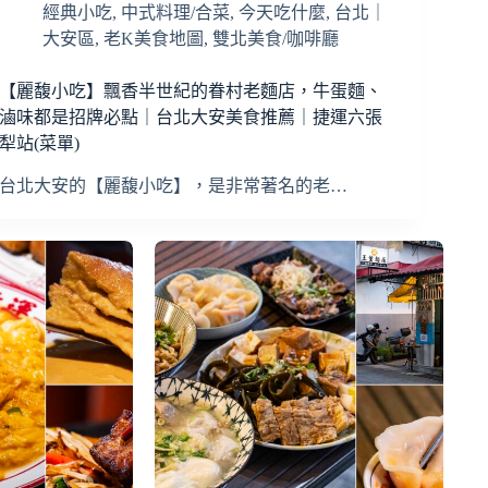
經典小吃
,
中式料理/合菜
,
今天吃什麼
,
台北｜
大安區
,
老K美食地圖
,
雙北美食/咖啡廳
【麗馥小吃】飄香半世紀的眷村老麵店，牛蛋麵、
滷味都是招牌必點｜台北大安美食推薦｜捷運六張
犁站(菜單)
台北大安的【麗馥小吃】，是非常著名的老…