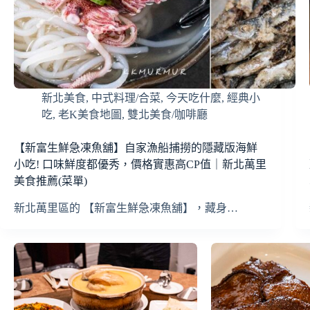
新北美食
,
中式料理/合菜
,
今天吃什麼
,
經典小
吃
,
老K美食地圖
,
雙北美食/咖啡廳
【新富生鮮急凍魚舖】自家漁船捕撈的隱藏版海鮮
小吃! 口味鮮度都優秀，價格實惠高CP值｜新北萬里
美食推薦(菜單)
新北萬里區的 【新富生鮮急凍魚舖】，藏身…