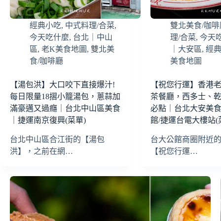
經典小吃
,
中式料理/合菜
,
雙北美食/咖啡
今天吃什麼
,
台北｜中山
理/合菜
,
今天
區
,
老K美食地圖
,
雙北美
｜大安區
,
經
食/咖啡廳
美食地圖
【湯包洪】大口咬下直接爆汁!
【祝您行運】香港
每日限量18摺小籠湯包，蔥蒜加
茶餐廳，西多士、
滿豪邁又過癮｜台北中山區美食
必點｜台北大安美
｜捷運南京復興(菜單)
館/捷運台電大樓站(
台北中山區合江街的【湯包
台大公館商圈附近
洪】，之前在網…
【祝您行運…