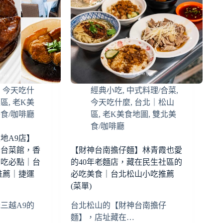
,
今天吃什
經典小吃
,
中式料理/合菜
,
義區
,
老K美
今天吃什麼
,
台北｜松山
食/咖啡廳
區
,
老K美食地圖
,
雙北美
食/咖啡廳
地A9店】
老台菜館，香
【財神台南擔仔麵】林青霞也愛
欠吃必點｜台
的40年老麵店，藏在民生社區的
推薦｜捷運
必吃美食｜台北松山小吃推薦
(菜單)
三越A9的
台北松山的【財神台南擔仔
麵】，店址藏在…