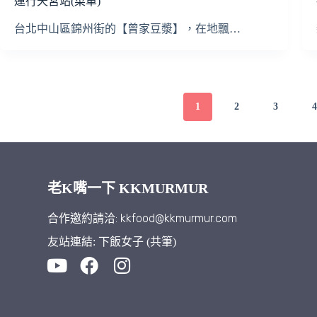
運行天宮站(菜單)
台北中山區錦州街的【曾家豆漿】，在地飄…
1
2
3
老K嘴一下 KKMURMUR
合作邀約請洽: kkfood@kkmurmur.com
友站連結: 下飯女子 (共筆)