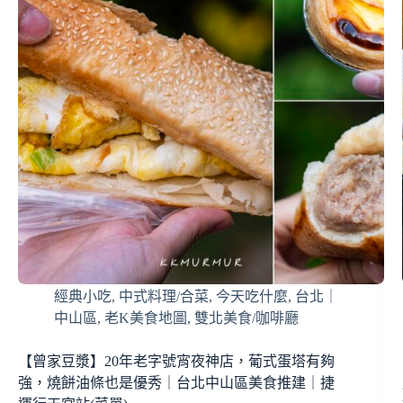
經典小吃
,
中式料理/合菜
,
今天吃什麼
,
台北｜
中山區
,
老K美食地圖
,
雙北美食/咖啡廳
【曾家豆漿】20年老字號宵夜神店，葡式蛋塔有夠
強，燒餅油條也是優秀｜台北中山區美食推建｜捷