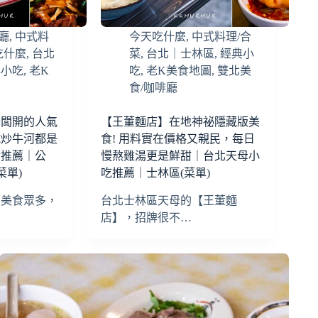
廳
,
中式料
今天吃什麼
,
中式料理/合
吃什麼
,
台北
菜
,
台北｜士林區
,
經典小
典小吃
,
老K
吃
,
老K美食地圖
,
雙北美
食/咖啡廳
老闆開的人氣
【王董麵店】在地神祕隱藏版美
乾炒牛河都是
食! 用料實在價格又親民，每日
食推薦｜公
慢熬雞湯更是鮮甜｜台北天母小
菜單)
吃推薦｜士林區(菜單)
的美食眾多，
台北士林區天母的【王董麵
店】，招牌很不…