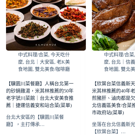
中式料理/合菜
,
今天吃什
中式料理/合菜
麼
,
台北｜大安區
,
老K美
麼
,
台北｜信
食地圖
,
雙北美食/咖啡廳
食地圖
,
雙北美
【驥園川菜餐廳】人稱台北第一
【欣葉台菜信義新天
的砂鍋雞湯，米其林推薦的50年
米其林推薦的40年
老字號川菜館｜台北大安美食推
煎豬肝、滷肉都是
薦｜捷運信義安和站合菜(菜單)
北信義區美食/合菜
市政府站(菜單)
台北大安區的【驥園川菜餐
廳】，主打傳承…
坐落在台北信義新光
【欣葉台菜】…