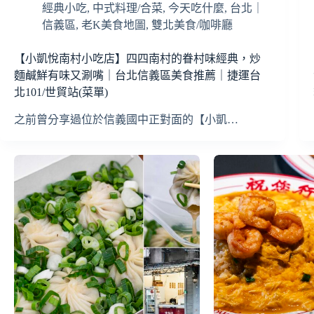
經典小吃
,
中式料理/合菜
,
今天吃什麼
,
台北｜
信義區
,
老K美食地圖
,
雙北美食/咖啡廳
【小凱悅南村小吃店】四四南村的眷村味經典，炒
麵鹹鮮有味又涮嘴｜台北信義區美食推薦｜捷運台
北101/世貿站(菜單)
之前曾分享過位於信義國中正對面的【小凱…