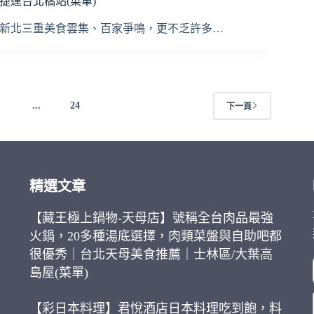
捷運台北橋站(菜單)
新北三重美食雲集、百家爭鳴，更不乏許多…
4
...
24
下一頁
精選文章
【藏王極上鍋物-天母店】號稱全台肉品最強
火鍋，20多種湯底選擇，肉類菜盤與自助吧都
很優秀｜台北天母美食推薦｜士林區/大葉高
島屋(菜單)
【彩日本料理】君悅酒店日本料理吃到飽，料