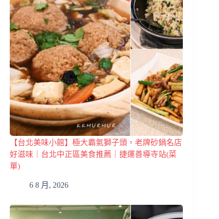
【台北美味小館】極大霸氣獅子頭，老牌砂鍋名店
好滋味｜台北中正區美食推薦｜捷運善導寺站(菜
單)
6 8 月, 2026