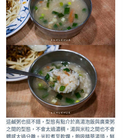
這鹹粥也挺不錯，型態有點介於高湯泡飯與廣東粥
之間的型態，不會太過濃稠，湯與米粒之間也不會
體感太過分離。米粒煮至軟爛，飽吸精華湯頭，鮮