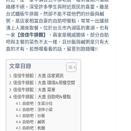
絡繹不絕，深受許多學生與附近居民的喜愛。雖是
台式鐵板牛排館，然卻不能不提他們的炒飯與鹹
粥，是店家相當自豪的自助吧餐點，常常一出爐就
湧上人潮來取餐。位於台北市內湖區的東湖，也有
一家
【佳佳牛排館】
，兩家是親戚關係，部分自助
吧與主餐的菜色不太一樣，且炒飯與鹹粥是只有大
直的才有，若想嚐看看的話，留意別跑錯囉!!
文章目錄
佳佳牛排館｜大直 店家資訊
佳佳牛排館｜大直 環境&用餐空間
佳佳牛排館｜大直 菜單
佳佳牛排館｜大直 自助吧&餐點
自助吧｜生菜沙拉
自助吧｜涼拌小菜
自助吧｜炒飯
自助吧｜鹹粥
自助吧｜乾麵