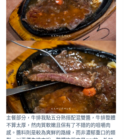
主餐部分，牛排我點五分熟搭配混雙醬，牛排整體
不算太厚，然肉質軟嫩且保有了不錯的的咀嚼肉
感。醬料則是較為爽鮮的路線，而非濃郁重口的類