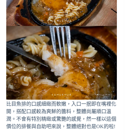
比目魚排的口感細緻而軟嫩，入口一抿即在嘴裡化
開，搭配口感較為爽鮮的醬料，整體尚屬順口溫
潤。不會有特別精緻或驚艷的感覺，然一樣以這個
價位的排餐與自助吧來說，整體絕對也是OK的啦!