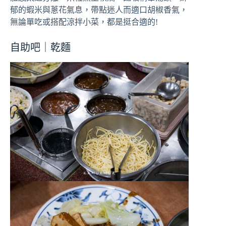
郁的蝦米與蔥花氣息，帶點迷人而適口胡椒香氣，
無論單吃或搭配涼拌小菜，都是挺合適的!
自助吧｜乾麵