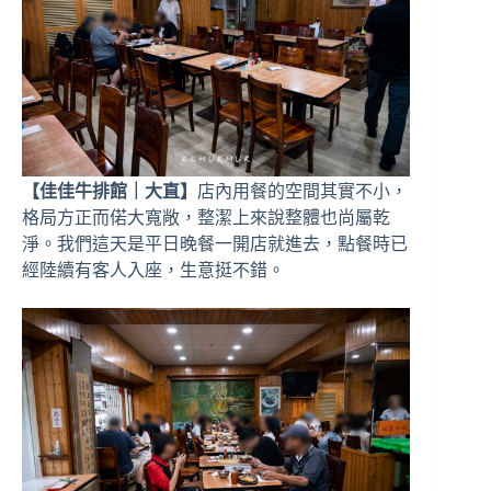
【佳佳牛排館｜大直】
店內用餐的空間其實不小，
格局方正而偌大寬敞，整潔上來說整體也尚屬乾
淨。我們這天是平日晚餐一開店就進去，點餐時已
經陸續有客人入座，生意挺不錯。