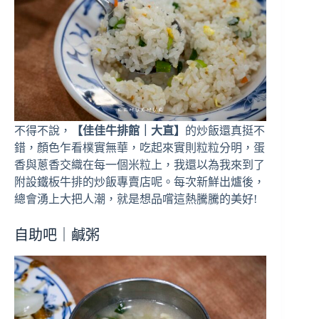
不得不說，
【佳佳牛排館｜大直】
的炒飯還真挺不
錯，顏色乍看樸實無華，吃起來實則粒粒分明，蛋
香與蔥香交織在每一個米粒上，我還以為我來到了
附設鐵板牛排的炒飯專賣店呢。每次新鮮出爐後，
總會湧上大把人潮，就是想品嚐這熱騰騰的美好!
自助吧｜鹹粥