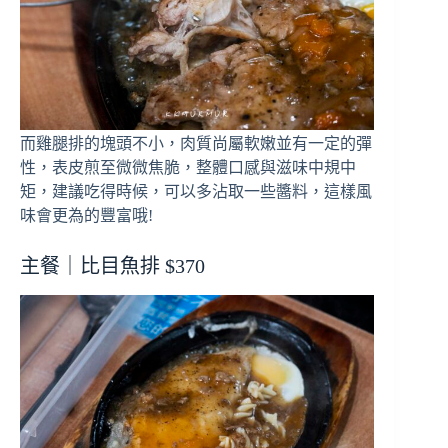
而雞腿排的塊頭不小，肉質尚屬軟嫩並有一定的彈
性，表皮煎至微微焦脆，整體口感與滋味中規中
矩，建議吃得時候，可以多沾取一些醬料，這樣風
味會更為的豐富哦!
主餐｜比目魚排 $370