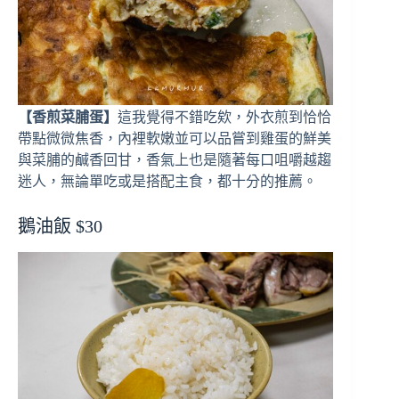
【香煎菜脯蛋】
這我覺得不錯吃欸，外衣煎到恰恰
帶點微微焦香，內裡軟嫩並可以品嘗到雞蛋的鮮美
與菜脯的鹹香回甘，香氣上也是隨著每口咀嚼越趨
迷人，無論單吃或是搭配主食，都十分的推薦。
鵝油飯 $30