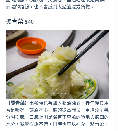
耐喝的路線，也不會感到太過油膩或負擔。
燙青菜 $40
【燙青菜】
出餐時也有加入鵝油油蔥，拌勻後食用
香氣噴發，讓原本很一般的燙高麗菜，更增添了幾
分層次感，口感上則是保有了爽脆的質地與適口的
水分，我覺得還不錯，同時也可以補充一點青菜。