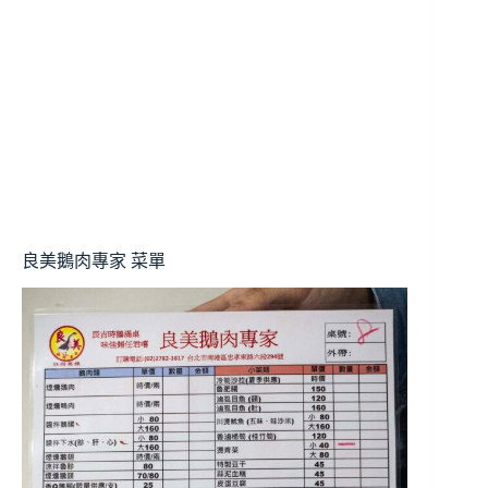
良美鵝肉專家 菜單