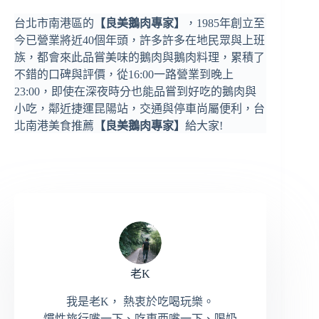
台北市南港區的
【良美鵝肉專家】
，1985年創立至
今已營業將近40個年頭，許多許多在地民眾與上班
族，都會來此品嘗美味的鵝肉與鵝肉料理，累積了
不錯的口碑與評價，從16:00一路營業到晚上
23:00，即使在深夜時分也能品嘗到好吃的鵝肉與
小吃，鄰近捷運昆陽站，交通與停車尚屬便利，台
北南港美食推薦
【良美鵝肉專家】
給大家!
老K
我是老K， 熱衷於吃喝玩樂。
慣性旅行嘴一下、吃東西嘴一下、喝奶