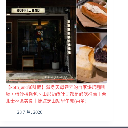
【koffi_and咖啡館】藏身天母巷弄的自家烘焙咖啡
廳，蛋沙拉麵包、山形奶酥吐司都是必吃推薦｜台
北士林區美食｜捷運芝山站早午餐(菜單)
28 7 月, 2026