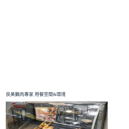
良美鵝肉專家 用餐空間&環境