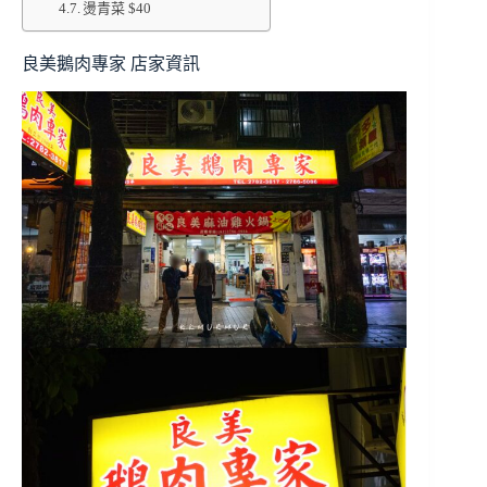
燙青菜 $40
良美鵝肉專家 店家資訊