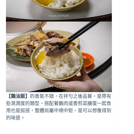
【鵝油飯】
的香氣不錯，在拌勻之後品嘗，是帶有
些濕潤度的類型，搭配著鵝肉或香煎菜脯蛋一起食
用也是挺搭，整體尚屬中規中矩，是可以想像得到
的味道。