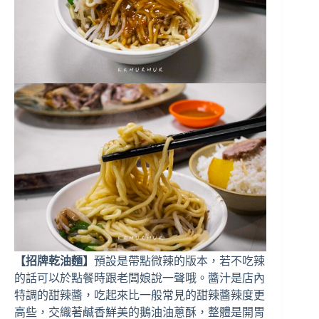
【招牌乾油麵】
預設是帶點微辣的版本，若不吃辣
的話可以於點餐時跟老闆娘說一聲哦。醬汁是店內
特調的甜辣醬，吃起來比一般常見的甜辣醬辣度更
高些，交織著鹹香鮮美的鵝油油蔥酥，整體是開胃