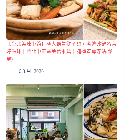
【台北美味小館】極大霸氣獅子頭，老牌砂鍋名店
好滋味｜台北中正區美食推薦｜捷運善導寺站(菜
單)
6 8 月, 2026