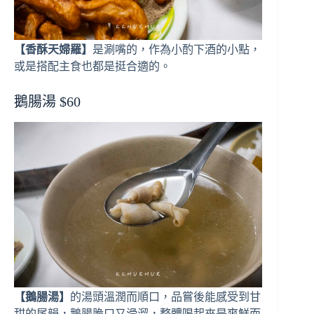
【香酥天婦羅】
是涮嘴的，作為小酌下酒的小點，
或是搭配主食也都是挺合適的。
鵝腸湯 $60
【鵝腸湯】
的湯頭溫潤而順口，品嘗後能感受到甘
甜的尾韻，鵝腸脆口又滑溜，整體喝起來是爽鮮而