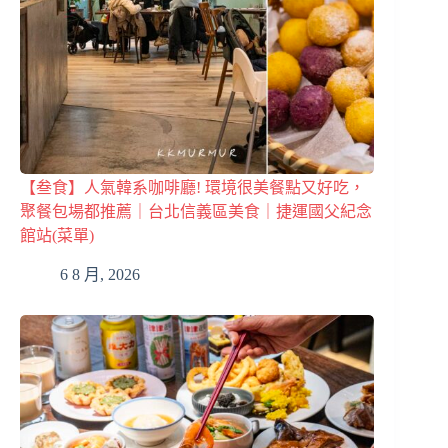
【叁食】人氣韓系咖啡廳! 環境很美餐點又好吃，
聚餐包場都推薦｜台北信義區美食｜捷運國父紀念
館站(菜單)
6 8 月, 2026