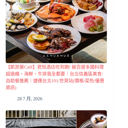
【凱菲屋Café】君悅酒店吃到飽! 破百道多國料理
超過癮，海鮮、牛排我全都要｜台北信義區美食/
自助餐推薦｜捷運台北101/世貿站(價格/菜色/優惠
資訊)
28 7 月, 2026