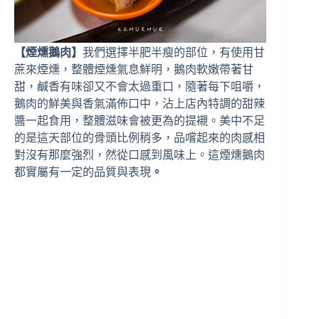
【煙燻鵝肉】
我們選擇半肥半瘦的部位，有使用甘
蔗來煙燻，整體煙燻氣息鮮明，鵝肉軟嫩帶著甘
甜，鹹香有味卻又不會太過重口，隨著每下咀嚼，
鵝肉的鮮美與香氣滿佈口中，沾上店內特調的甜辣
醬一起食用，整體滋味會被更為的提襯。美中不足
的是這天部位的骨頭比例稍多，品嚐起來的肉感相
對沒有那麼強烈，然從口感到風味上。這煙燻鵝肉
都實屬有一定的品質與表現
。