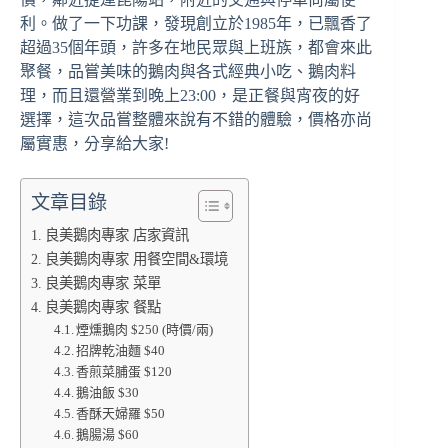
利。做了一下功課，發現創立於1985年，已飄香了
超過35個年頭，許多在地民眾與上班族，都會來此
聚餐，品嘗美味的鵝肉與各式經典小吃、鵝肉料
理，而且還營業到晚上23:00，是正餐與宵夜的好
選擇，這次品嘗整體來說有不錯的體驗，價格亦尚
屬實惠，分享給大家!
文章目錄
良美鵝肉專家 店家資訊
良美鵝肉專家 用餐空間&環境
良美鵝肉專家 菜單
良美鵝肉專家 餐點
煙燻鵝肉 $250 (時價/兩)
招牌乾油麵 $40
香煎菜脯蛋 $120
鵝油飯 $30
香酥天婦羅 $50
鵝腸湯 $60