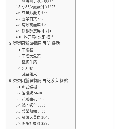
紅燒獅子頭(2顆) $520
小韭菜煎蛋(中) $375
豆苗炒雙冬 $550
雪菜百葉 $370
清炒高麗菜 $290
砂鍋醃篤鮮(中) $1005
炸元宵&水果 招待
榮榮園浙寧餐廳 再訪 餐點
干煸筍
干燒大魚頭
鐵板牛尾
先知鴨
豌豆雞米
榮榮園浙寧餐廳 再訪數次 餐點
寧式鱔糊 $550
油爆蝦 $640
花雕豬扒 $468
鍋巴蝦仁 $770
榮榮煎麵 $480
紅燒大黃魚 $840
開陽娃娃菜 $380