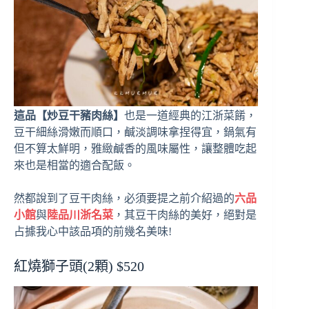
這品【炒豆干豬肉絲】
也是一道經典的江浙菜餚，
豆干細絲滑嫩而順口，鹹淡調味拿捏得宜，鍋氣有
但不算太鮮明，雅緻鹹香的風味屬性，讓整體吃起
來也是相當的適合配飯。
然都說到了豆干肉絲，必須要提之前介紹過的
六品
小館
與
陸品川浙名菜
，其豆干肉絲的美好，絕對是
占據我心中該品項的前幾名美味!
紅燒獅子頭(2顆) $520