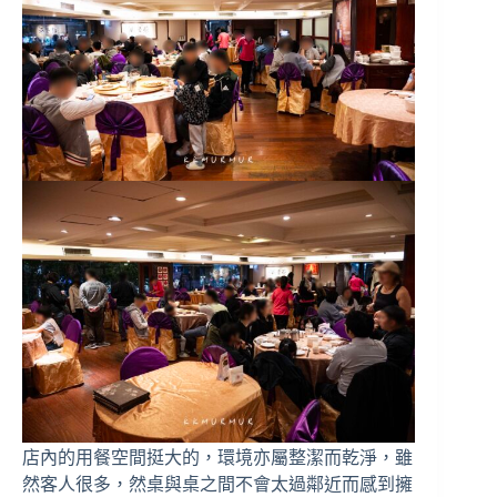
店內的用餐空間挺大的，環境亦屬整潔而乾淨，雖
然客人很多，然桌與桌之間不會太過鄰近而感到擁