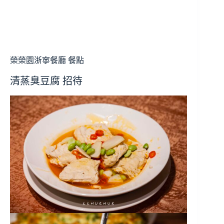
榮榮園浙寧餐廳 餐點
清蒸臭豆腐 招待