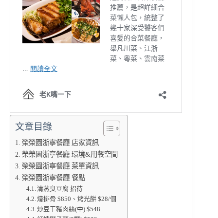
文章目錄
榮榮園浙寧餐廳 店家資訊
榮榮園浙寧餐廳 環境&用餐空間
榮榮園浙寧餐廳 菜單資訊
榮榮園浙寧餐廳 餐點
清蒸臭豆腐 招待
㸆排骨 $850、烤光餅 $28/個
炒豆干豬肉絲(中) $548