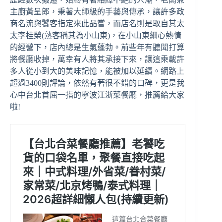
主廚黃呈郎，秉著大師級的手藝與傳承，讓許多政
商名流與饕客指定來此品嘗，而店名則是取自其太
太李桂榮(熟客稱其為小山東)，在小山東細心熱情
的經營下，店內總是生氣蓬勃。前些年有聽聞打算
將餐廳收掉，萬幸有人將其承接下來，讓這乘載許
多人從小到大的美味記憶，能被加以延續。網路上
超過3400則評論，依然有著很不錯的口碑，更是我
心中台北首屈一指的寧波江浙菜餐廳，推薦給大家
啦!