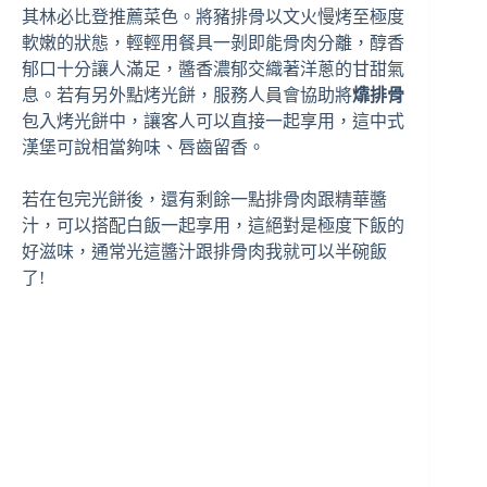
其林必比登推薦菜色。將豬排骨以文火慢烤至極度
軟嫩的狀態，輕輕用餐具一剝即能骨肉分離，醇香
郁口十分讓人滿足，醬香濃郁交織著洋蔥的甘甜氣
息。若有另外點烤光餅，服務人員會協助將
㸆排骨
包入烤光餅中，讓客人可以直接一起享用，這中式
漢堡可說相當夠味、唇齒留香。
若在包完光餅後，還有剩餘一點排骨肉跟精華醬
汁，可以搭配白飯一起享用，這絕對是極度下飯的
好滋味，通常光這醬汁跟排骨肉我就可以半碗飯
了!