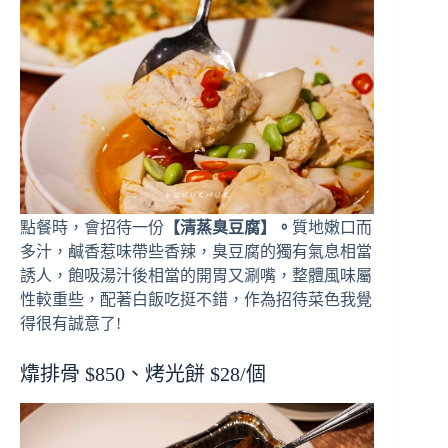
點餐時，會招待一份
【清蒸臭豆腐】。
質地嫩口而
多汁，鹹香惹味帶些香辣，臭豆腐的獨有氣息相當
誘人，飽吸湯汁後相當的開胃又涮嘴，整體風味屬
性較重些，配著白飯吃挺不錯，作為招待菜色我覺
得很有誠意了!
㸆排骨 $850、烤光餅 $28/個