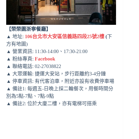
【榮榮園浙寧餐廳】
▲ 地址:
106台北市大安區信義路四段25號2樓
(
下
方有地圖)
▲ 營業資訊: 11:30-14:00、17:30-21:00
▲ 粉絲專頁:
Facebook
▲ 聯絡電話: 02-27038822
▲ 大眾運輸: 捷運大安站，步行距離約3-4分鐘
▲ 停車資訊: 有代客泊車，附近亦設有收費停車場
▲ 備註1: 每週五-日晚上採二輪餐次，用餐時間分
別為5點-7點、7點-9點
▲ 備註2: 位於大廈二樓，亦有電梯可搭乘