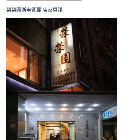
榮榮園浙寧餐廳 店家資訊