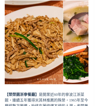
【榮榮園浙寧餐廳】
是開業近60年的寧波江浙菜
館，連續五年獲得米其林推薦的殊榮，1965年至今
歷經數次搬遷，始終有著絡繹不絕的人潮，老闆兼