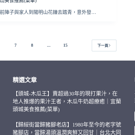
山美食推薦(菜單)
前陣子與家人到陽明山花鐘去踏青，意外發…
6
7
8
...
15
下一頁
精選文章
【頭城-木瓜王】賣超過30年的現打果汁，在
地人推爆的果汁王者，木瓜牛奶超療癒｜宜蘭
頭城美食推薦(菜單)
【歸綏街當歸豬腳老店】1980年至今的老字號
豬腳店，當歸湯頭溫潤爽鮮又回甘｜台北大同