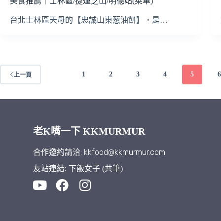
美食推薦｜士林區/捷運芝山/明德站(菜單)
台北士林區天母的【忠誠山東葱油餅】，是…
1
2
3
4
5
上一頁
老K嘴一下 KKMURMUR
合作邀約請洽: kkfood@kkmurmur.com
友站連結: 下飯女子 (共筆)