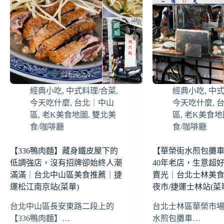
經典小吃
,
中式料理/合菜
,
經典小吃
,
中式
今天吃什麼
,
台北｜中山
今天吃什麼
,
區
,
老K美食地圖
,
雙北美
區
,
老K美食地
食/咖啡廳
食/咖啡廳
【336鴨肉麵】藏身鐵皮屋下的
【華榮街水煎包攤
低調強店，沒有招牌卻始終人潮
40年老店，生意超
滿滿｜台北中山區美食推薦｜捷
賣光｜台北士林美
運松江南京站(菜單)
夜市/捷運士林站(菜
台北中山區長安東路二段上的
台北士林區華榮市
【336鴨肉麵】…
水煎包攤車…