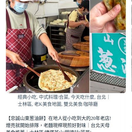
經典小吃
,
中式料理/合菜
,
今天吃什麼
,
台北｜
士林區
,
老K美食地圖
,
雙北美食/咖啡廳
【忠誠山東葱油餅】在地人從小吃到大的20年老店!
燈亮就開始排隊，老麵現桿現煎好對味｜台北天母