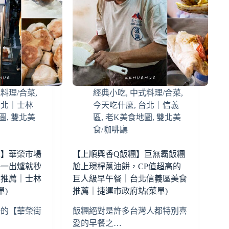
料理/合菜
,
經典小吃
,
中式料理/合菜
,
台北｜士林
今天吃什麼
,
台北｜信義
圖
,
雙北美
區
,
老K美食地圖
,
雙北美
食/咖啡廳
車】華榮市場
【上順興香Q飯糰】巨無霸飯糰
好一出爐就秒
尬上現桿蔥油餅，CP值超高的
食推薦｜士林
巨人級早午餐｜台北信義區美食
單)
推薦｜捷運市政府站(菜單)
場的【華榮街
飯糰絕對是許多台灣人都特別喜
愛的早餐之…