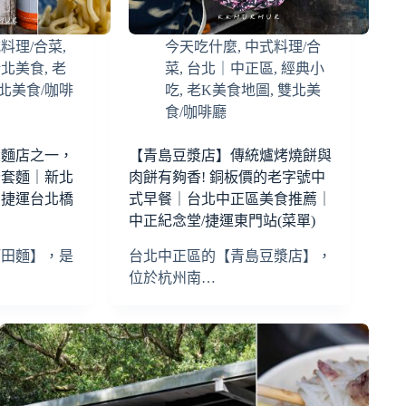
料理/合菜
,
今天吃什麼
,
中式料理/合
新北美食
,
老
菜
,
台北｜中正區
,
經典小
北美食/咖啡
吃
,
老K美食地圖
,
雙北美
食/咖啡廳
大麵店之一，
【青島豆漿店】傳統爐烤燒餅與
全套麵｜新北
肉餅有夠香! 銅板價的老字號中
｜捷運台北橋
式早餐｜台北中正區美食推薦｜
中正紀念堂/捷運東門站(菜單)
阿田麵】，是
台北中正區的【青島豆漿店】，
位於杭州南…