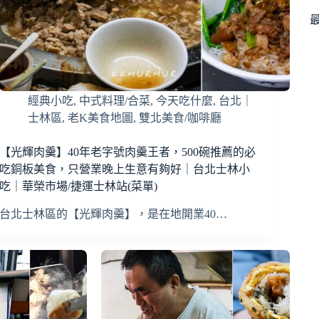
經典小吃
,
中式料理/合菜
,
今天吃什麼
,
台北｜
士林區
,
老K美食地圖
,
雙北美食/咖啡廳
【光輝肉羹】40年老字號肉羹王者，500碗推薦的必
吃銅板美食，只營業晚上生意有夠好｜台北士林小
吃｜華榮市場/捷運士林站(菜單)
台北士林區的【光輝肉羹】，是在地開業40…