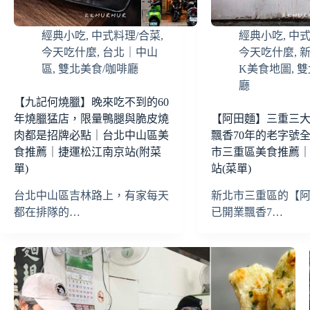
經典小吃
,
中式料理/合菜
,
經典小吃
,
中式
今天吃什麼
,
台北｜中山
今天吃什麼
,
區
,
雙北美食/咖啡廳
K美食地圖
,
雙
廳
【九記何燒臘】晚來吃不到的60
年燒臘猛店，限量鴨腿與脆皮燒
【阿田麵】三重三
肉都是招牌必點｜台北中山區美
飄香70年的老字號
食推薦｜捷運松江南京站(附菜
市三重區美食推薦
單)
站(菜單)
台北中山區吉林路上，有家每天
新北市三重區的【
都在排隊的…
已開業飄香7…