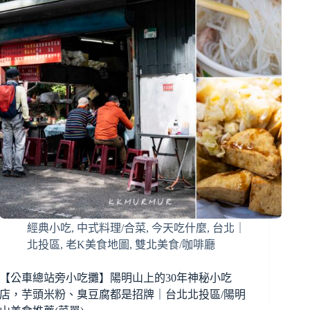
經典小吃
,
中式料理/合菜
,
今天吃什麼
,
台北｜
北投區
,
老K美食地圖
,
雙北美食/咖啡廳
【公車總站旁小吃攤】陽明山上的30年神秘小吃
店，芋頭米粉、臭豆腐都是招牌｜台北北投區/陽明