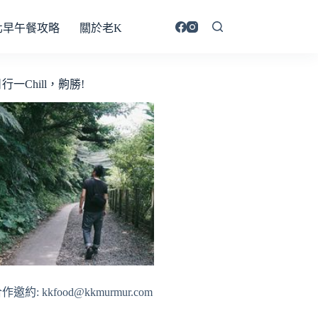
北早午餐攻略
關於老K
行一Chill，齁勝!
作邀約: kkfood@kkmurmur.com