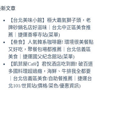
最新文章
【台北美味小館】極大霸氣獅子頭，老
牌砂鍋名店好滋味｜台北中正區美食推
薦｜捷運善導寺站(菜單)
【叁食】人氣韓系咖啡廳! 環境很美餐點
又好吃，聚餐包場都推薦｜台北信義區
美食｜捷運國父紀念館站(菜單)
【凱菲屋Café】君悅酒店吃到飽! 破百道
多國料理超過癮，海鮮、牛排我全都要
｜台北信義區美食/自助餐推薦｜捷運台
北101/世貿站(價格/菜色/優惠資訊)