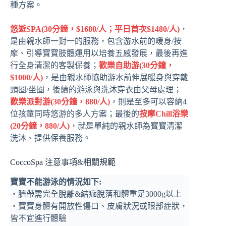
種方案。
悠遊SPA(30分鐘，$1680/人；平日首次$1480/人)
，
是由親水師一對一的服務，包含游水前的暖身/按
摩、引導寶寶肢體運用以培養五感發展，最後再進
行全身清潔的客製保養；
歡樂自助游(30分鐘，
$1000/人
)
，是由親水師協助游水前伸展暖身與穿戴
頸圈/坐圈，後續的游泳與洗沐穿衣由父母處理；
歡樂派對游(30分鐘，880/人)
，則是至多可以容納4
位孩童同時悠游的多人方案；最後的
按摩Chill浴樂
(20分鐘，880/人)
，就是單純的親水師為寳寳清潔
洗沐、提供保養服務。
CoccoSpa 注意事項&相關規範
寶寶不能游泳的情況如下:
‧臍帶需完全脫離&結痂脫落和體重足3000g以上
‧寶寶身體有開放性傷口、皮膚狀況或眼部症狀，
皆不宜進行體驗