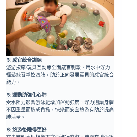
※ 感官統合訓練
悠游按摩/玩貝互動等全面感官刺激，用水中浮力
輕鬆練習掌控四肢，助於正向發展寶貝的感官統合
能力。
※ 運動助強化心肺
受水阻力影響游泳能增加運動強度，浮力則讓身體
不因重量而造成負擔，快樂而安全悠游有助於提高
肺活量。
※ 悠游後睡得更好