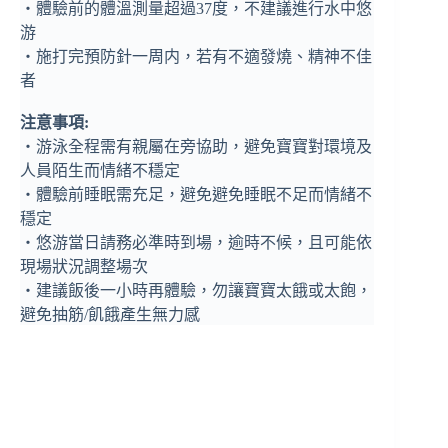
‧體驗前的體溫測量超過37度，不建議進行水中悠
游
‧施打完預防針一周内，若有不適發燒、精神不佳
者
注意事項:
‧游泳全程需有親屬在旁協助，避免寶寶對環境及
人員陌生而情緒不穩定
‧體驗前睡眠需充足，避免避免睡眠不足而情緒不
穩定
‧悠游當日請務必準時到場，逾時不候，且可能依
現場狀況調整場次
‧建議飯後一小時再體驗，勿讓寶寶太餓或太飽，
避免抽筋/飢餓產生無力感