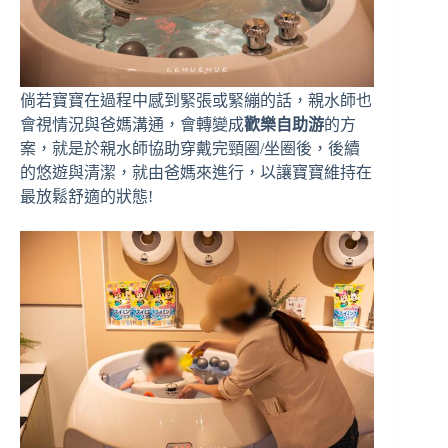
倘若寶寶在過程中感到緊張或緊繃的話，親水師也
會視情況與爸媽溝通，會轉變成
歡樂自助游
的方
案，就是於親水師協助穿戴完頸圈/坐圈後，後續
的悠遊與清潔，就由爸媽來進行，以讓寶寶維持在
最放鬆舒適的狀態!