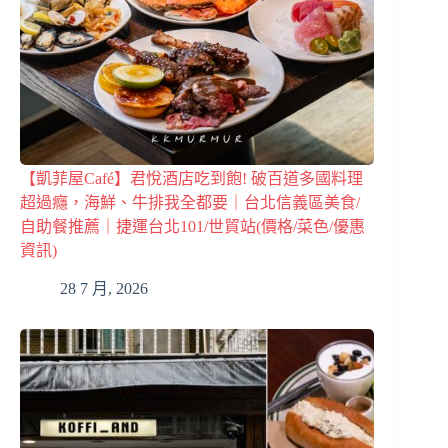
【凱菲屋Café】君悅酒店吃到飽! 破百道多國料理
超過癮，海鮮、牛排我全都要｜台北信義區美食/
自助餐推薦｜捷運台北101/世貿站(價格/菜色/優惠
資訊)
28 7 月, 2026