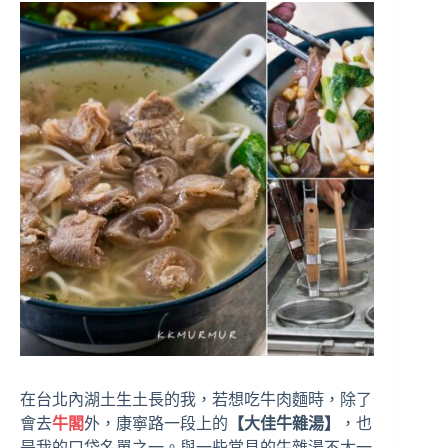
在台北內湖土生土長的我，若想吃牛肉麵時，除了
會去
牛閣
外，康寧路一段上的
【大佳牛雜湯】
，也
是我的口袋名單之一。與一些常見的牛雜湯不太一