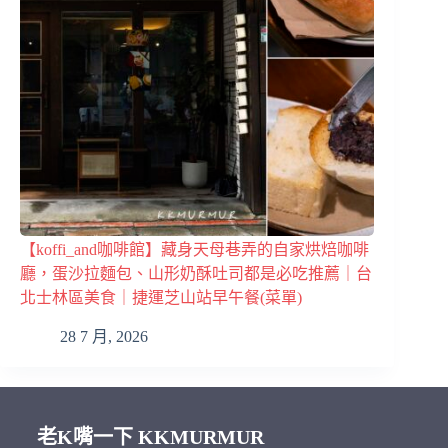
【koffi_and咖啡館】藏身天母巷弄的自家烘焙咖啡
廳，蛋沙拉麵包、山形奶酥吐司都是必吃推薦｜台
北士林區美食｜捷運芝山站早午餐(菜單)
28 7 月, 2026
老K嘴一下 KKMURMUR