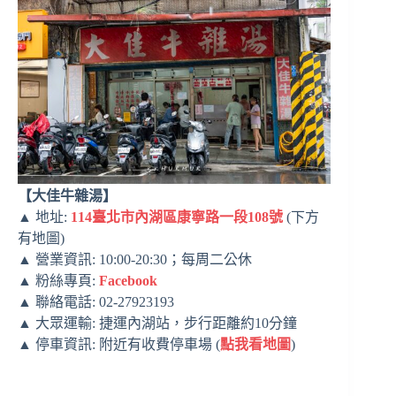
【大佳牛雜湯】
▲ 地址:
114臺北市內湖區康寧路一段108號
(下方
有地圖)
▲ 營業資訊: 10:00-20:30；每周二公休
▲ 粉絲專頁:
Facebook
▲ 聯絡電話: 02-27923193
▲ 大眾運輸: 捷運內湖站，步行距離約10分鐘
▲ 停車資訊: 附近有收費停車場 (
點我看地圖
)