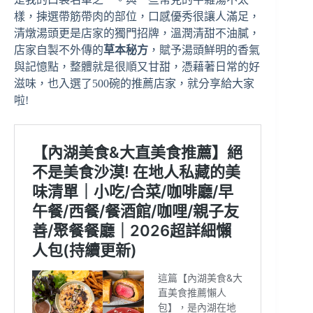
樣，揀選帶筋帶肉的部位，口感優秀很讓人滿足，
清燉湯頭更是店家的獨門招牌，溫潤清甜不油膩，
店家自製不外傳的
草本秘方
，賦予湯頭鮮明的香氣
與記憶點，整體就是很順又甘甜，憑藉著日常的好
滋味，也入選了500碗的推薦店家，就分享給大家
啦!