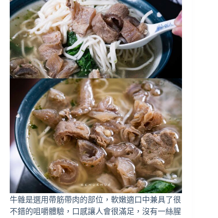
牛雜是選用帶筋帶肉的部位，軟嫩適口中兼具了很
不錯的咀嚼體驗，口感讓人會很滿足，沒有一絲腥