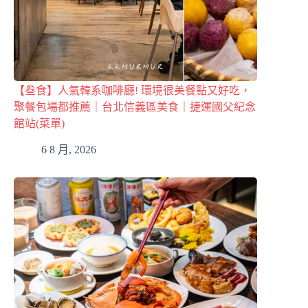
【叁食】人氣韓系咖啡廳! 環境很美餐點又好吃，
聚餐包場都推薦｜台北信義區美食｜捷運國父紀念
館站(菜單)
6 8 月, 2026