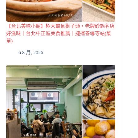
【台北美味小館】極大霸氣獅子頭，老牌砂鍋名店
好滋味｜台北中正區美食推薦｜捷運善導寺站(菜
單)
6 8 月, 2026