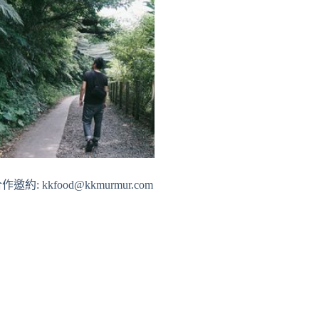
作邀約: kkfood@kkmurmur.com