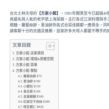
台北士林天母的
【方家小館】
，1981年開業至今已超過4
具盛名與人氣的老字號上海菜館，主打各式江浙料理與手
煨麵、蘿蔔絲餅、蔥油餅到各式合菜佳餚都一應俱全，同
請客都十分的合適且推薦，這家許多天母人都愛不釋手的
文章目錄
方家小館 店家資訊
方家小館 環境&用餐空間
方家小館 菜單
方家小館 餐點
蘿蔔絲餅 $75
蔥油餅 $190
小籠包 $150
臭豆腐 $190
韭黃鱔糊 $500
紅椒豆干肉絲 $380
碗豆蝦仁 $820