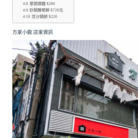
蔥開煨麵 $280
砂鍋醃篤鮮 $720元
豆沙鍋餅 $220
方家小館 店家資訊