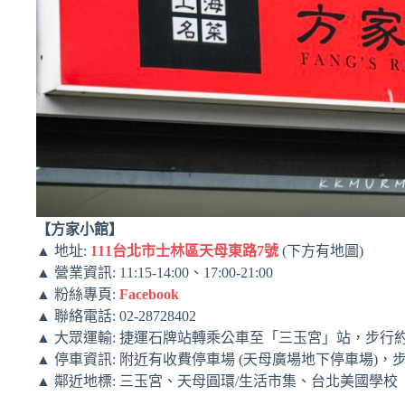
【方家小館】
▲ 地址:
111台北市士林區天母東路7號
(下方有地圖)
▲ 營業資訊: 11:15-14:00、17:00-21:00
▲ 粉絲專頁:
Facebook
▲ 聯絡電話: 02-28728402
▲ 大眾運輸: 捷運石牌站轉乘公車至「三玉宮」站，步行
▲ 停車資訊: 附近有收費停車場 (天母廣場地下停車場)，步
▲ 鄰近地標: 三玉宮、天母圓環/生活市集、台北美國學校