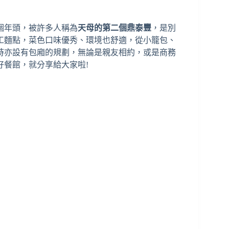
0個年頭，被許多人稱為
天母的第二個鼎泰豐
，是別
工麵點，菜色口味優秀、環境也舒適，從小籠包、
時亦設有包廂的規劃，無論是親友相約，或是商務
好餐館，就分享給大家啦!