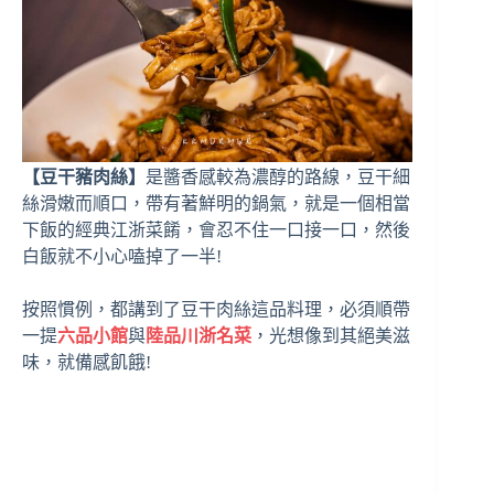
【豆干豬肉絲】
是醬香感較為濃醇的路線，豆干細
絲滑嫩而順口，帶有著鮮明的鍋氣，就是一個相當
下飯的經典江浙菜餚，會忍不住一口接一口，然後
白飯就不小心嗑掉了一半!
按照慣例，都講到了豆干肉絲這品料理，必須順帶
一提
六品小館
與
陸品川浙名菜
，光想像到其絕美滋
味，就備感飢餓!