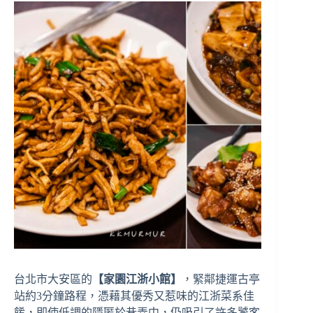
台北市大安區的
【家園江浙小館】
，緊鄰捷運古亭
站約3分鐘路程，憑藉其優秀又惹味的江浙菜系佳
餚，即使低調的隱匿於巷弄中，仍吸引了許多饕客