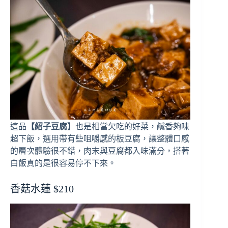
這品
【紹子豆腐】
也是相當欠吃的好菜，鹹香夠味
超下飯，選用帶有些咀嚼感的板豆腐，讓整體口感
的層次體驗很不錯，肉末與豆腐都入味滿分，搭著
白飯真的是很容易停不下來。
香菇水蓮 $210