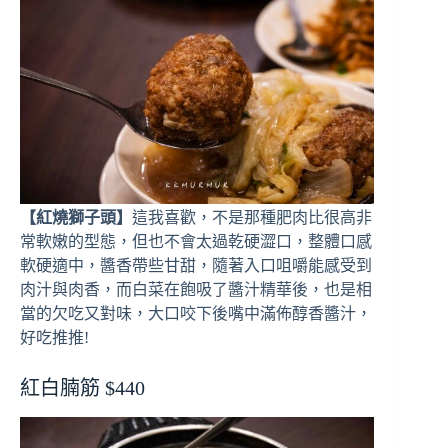
【紅燒獅子頭】
這我喜歡，不是那種肥肉比很高非
常軟嫩的型態，但也不會太過乾硬澀口，整體口感
軟硬適中，醬香帶些甘甜，隨著入口咀嚼能感受到
肉汁與肉香，而白菜在飽吸了醬汁精華後，也是相
當的欠吃又對味，大口咬下後嘴中滿佈醇香醬汁，
好吃推推!
紅白腩筋 $440