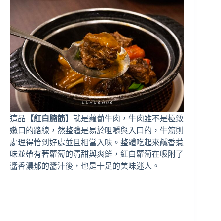
這品
【紅白腩筋】
就是蘿蔔牛肉，牛肉雖不是極致
嫩口的路線，然整體是易於咀嚼與入口的，牛筋則
處理得恰到好處並且相當入味。整體吃起來鹹香惹
味並帶有著蘿蔔的清甜與爽鮮，紅白蘿蔔在吸附了
醬香濃郁的醬汁後，也是十足的美味迷人。