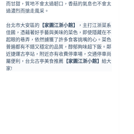
而甘甜，質地不會太過韌口，香菇的氣息也不會太
過濃烈而搶走風采。
台北市大安區的
【家園江浙小館】
，主打江浙菜系
佳餚，憑藉著好手藝與美味的菜色，即使隱藏在不
起眼的巷弄，依然擄獲了許多食客挑嘴的心。菜色
普遍都有不錯又穩定的品質，醇郁夠味超下飯。鄰
近捷運古亭站，附近亦有收費停車場，交通停車尚
屬便利，台北古亭美食推薦
【家園江浙小館】
給大
家!