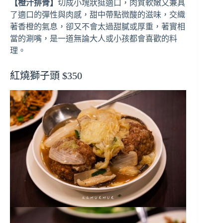
【橙汁排骨】
切成小塊狀挺適口，肉質軟嫩又兼具
了適口的彈性與肉感，甜中帶點微酸的滋味，交織
著香橙的氣息，卻又不會太過甜膩或厚重，著實相
當的涮嘴，是一道無論大人或小孩都會喜歡的料
理。
紅燒獅子頭 $350