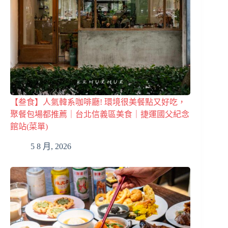
【叁食】人氣韓系咖啡廳! 環境很美餐點又好吃，
聚餐包場都推薦｜台北信義區美食｜捷運國父紀念
館站(菜單)
5 8 月, 2026