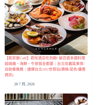
【凱菲屋Café】君悅酒店吃到飽! 破百道多國料理
超過癮，海鮮、牛排我全都要｜台北信義區美食/
自助餐推薦｜捷運台北101/世貿站(價格/菜色/優惠
資訊)
28 7 月, 2026