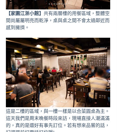
【家園江浙小館】
共有兩層樓的用餐區域，整體空
間尚屬屬明亮而乾淨，桌與桌之間不會太過鄰近而
感到擁擠。
這是二樓的區域，與一樓一樣是以合菜圓桌為主。
這天我們是周末晚餐時段來訪，現場直接人潮滿滿
的，真的是還好有事先訂位。若有想來品嘗的話，