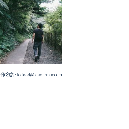
作邀約: kkfood@kkmurmur.com