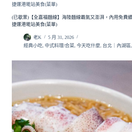
捷運港墘站美食(菜單)
(已歇業)【全嘉福麵線】海陸麵線霸氣又澎湃，內用免費
捷運港墘站美食(菜單)
老K
5 月 31, 2026
經典小吃
,
中式料理/合菜
,
今天吃什麼
,
台北｜內湖區