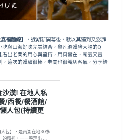
全嘉福麵線】
，近期新開幕後，就以其獨到又澎湃
小吃與山海好味完美結合，舉凡溫體豬大腸的Q
能看出老闆的用心與堅持，用料實在、霸氣又豐
利，這次的體驗很棒，老闆也很親切客氣，分享給