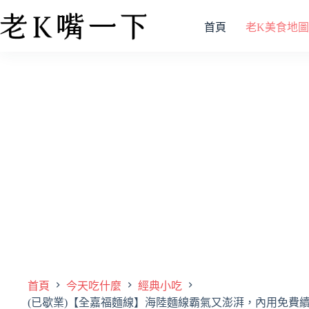
首頁
老K美食地圖
首頁
今天吃什麼
經典小吃
(已歇業)【全嘉福麵線】海陸麵線霸氣又澎湃，內用免費