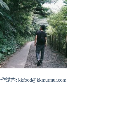
作邀約: kkfood@kkmurmur.com