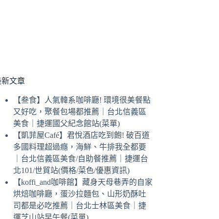
最新文章
【叁食】人氣韓系咖啡廳! 環境很美餐點
又好吃，聚餐包場都推薦｜台北信義區
美食｜捷運國父紀念館站(菜單)
【凱菲屋Café】君悅酒店吃到飽! 破百道
多國料理超過癮，海鮮、牛排我全都要
｜台北信義區美食/自助餐推薦｜捷運台
北101/世貿站(價格/菜色/優惠資訊)
【koffi_and咖啡館】藏身天母巷弄的自家
烘焙咖啡廳，蛋沙拉麵包、山形奶酥吐
司都是必吃推薦｜台北士林區美食｜捷
運芝山站早午餐(菜單)