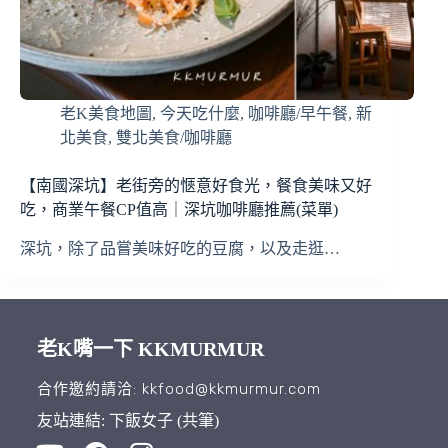
老K美食地圖
,
今天吃什麼
,
咖啡廳/早午餐
,
新
北美食
,
雙北美食/咖啡廳
【南國深坑】老街旁的愜意好食光，餐食美味又好
吃，商業午餐CP值高｜深坑咖啡廳推薦(菜單)
深坑，除了品嘗美味好吃的豆腐，以及走逛…
老K嘴一下 KKMURMUR
合作邀約請洽: kkfood@kkmurmur.com
友站連結: 下飯女子 (共筆)