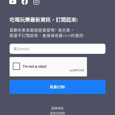
吃喝玩樂最新資訊，訂閱起來!
喜歡吃美食跟旅遊耍廢嗎? 我也是。
那還不訂閱起來，直接接收最chill的資訊!
我要訂閱!
A
l
t
服務條款
e
退換貨條款