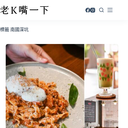
標籤
南國深坑