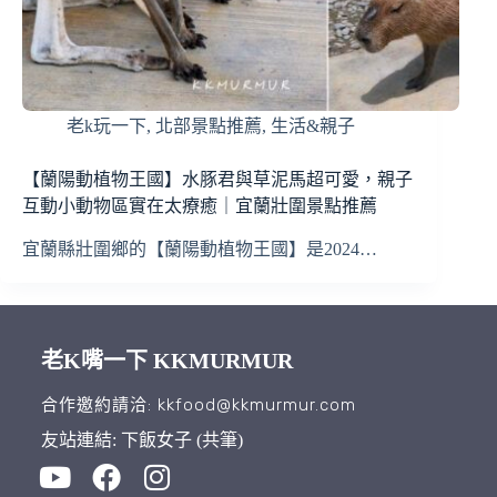
老k玩一下
,
北部景點推薦
,
生活&親子
【蘭陽動植物王國】水豚君與草泥馬超可愛，親子
互動小動物區實在太療癒｜宜蘭壯圍景點推薦
宜蘭縣壯圍鄉的【蘭陽動植物王國】是2024…
老K嘴一下 KKMURMUR
合作邀約請洽: kkfood@kkmurmur.com
友站連結: 下飯女子 (共筆)