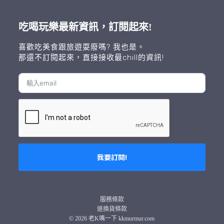
吃喝玩樂最新資訊，訂閱起來!
喜歡吃美食跟旅遊耍廢嗎? 我也是。
那還不訂閱起來，直接接收最chill的資訊!
我要訂閱!
A
l
t
服務條款
e
退換貨條款
r
© 2026 老K嘴一下 kkmurmur.com