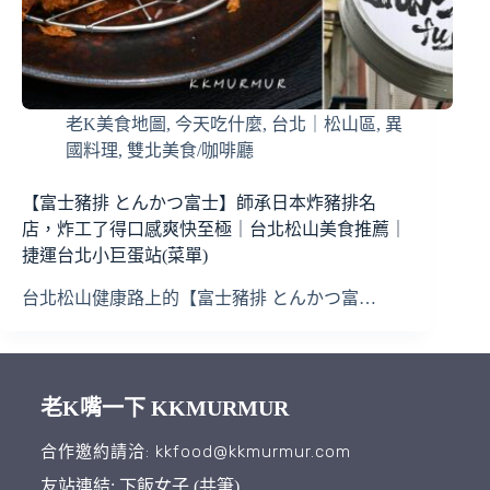
老K美食地圖
,
今天吃什麼
,
台北｜松山區
,
異
國料理
,
雙北美食/咖啡廳
【富士豬排 とんかつ富士】師承日本炸豬排名
店，炸工了得口感爽快至極｜台北松山美食推薦｜
捷運台北小巨蛋站(菜單)
台北松山健康路上的【富士豬排 とんかつ富…
老K嘴一下 KKMURMUR
合作邀約請洽: kkfood@kkmurmur.com
友站連結: 下飯女子 (共筆)