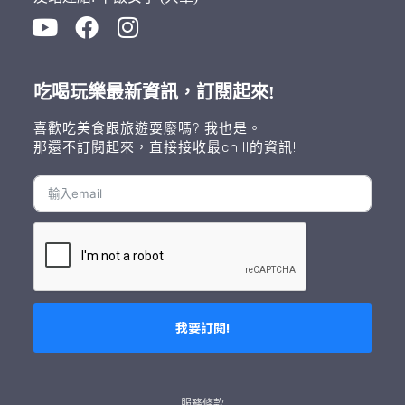
吃喝玩樂最新資訊，訂閱起來!
喜歡吃美食跟旅遊耍廢嗎? 我也是。
那還不訂閱起來，直接接收最chill的資訊!
我要訂閱!
A
l
t
服務條款