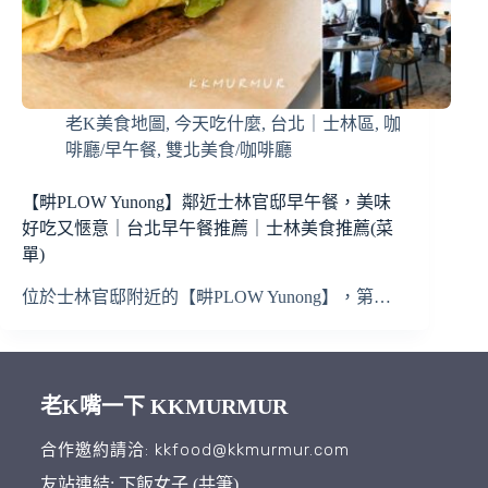
老K美食地圖
,
今天吃什麼
,
台北｜士林區
,
咖
啡廳/早午餐
,
雙北美食/咖啡廳
【畊PLOW Yunong】鄰近士林官邸早午餐，美味
好吃又愜意｜台北早午餐推薦｜士林美食推薦(菜
單)
位於士林官邸附近的【畊PLOW Yunong】，第…
老K嘴一下 KKMURMUR
合作邀約請洽: kkfood@kkmurmur.com
友站連結: 下飯女子 (共筆)