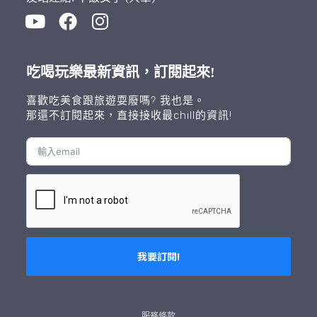
吃喝玩樂最新資訊，訂閱起來!
喜歡吃美食跟旅遊耍廢嗎? 我也是。
那還不訂閱起來，直接接收最chill的資訊!
我要訂閱!
A
l
t
服務條款