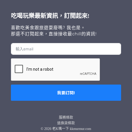
吃喝玩樂最新資訊，訂閱起來!
喜歡吃美食跟旅遊耍廢嗎? 我也是。
那還不訂閱起來，直接接收最chill的資訊!
我要訂閱!
A
l
t
服務條款
e
退換貨條款
r
© 2026 老K嘴一下 kkmurmur.com