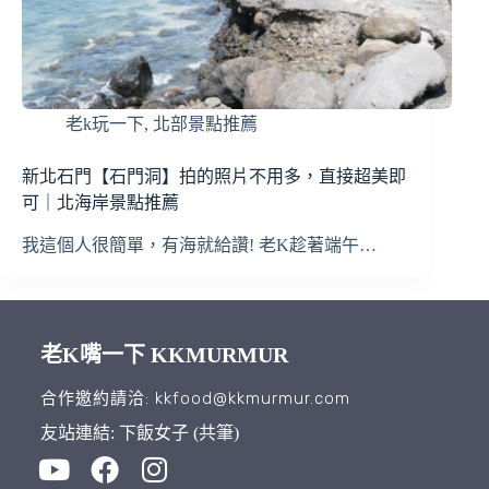
老k玩一下
,
北部景點推薦
新北石門【石門洞】拍的照片不用多，直接超美即
可｜北海岸景點推薦
我這個人很簡單，有海就給讚! 老K趁著端午…
老K嘴一下 KKMURMUR
合作邀約請洽: kkfood@kkmurmur.com
友站連結: 下飯女子 (共筆)