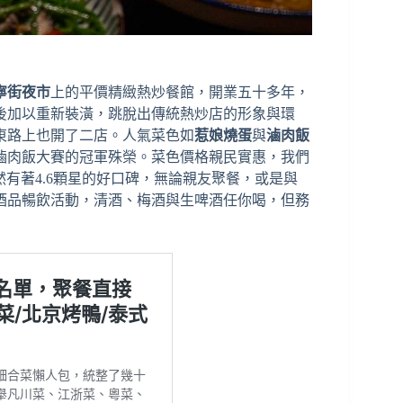
寧街夜市
上的平價精緻熱炒餐館，開業五十多年，
後加以重新裝潢，跳脫出傳統熱炒店的形象與環
東路上也開了二店。人氣菜色如
惹娘燒蛋
與
滷肉飯
年滷肉飯大賽的冠軍殊榮。菜色價格親民實惠，我們
依然有著4.6顆星的好口碑，無論親友聚餐，或是與
9酒品暢飲活動，清酒、梅酒與生啤酒任你喝，但務