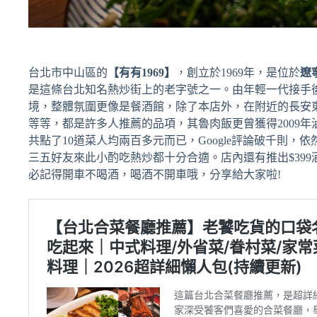
台北市中山區的
【有有1969】
，創立於1969年，是位於
遼
是這條台北知名熱炒街上的老字號之一。由年輕一代接手
境，整體氛圍更像是餐酒館，除了本店外，在附近的長安
等等，都是許多人推薦的品項，其魯肉飯更曾獲得2009
共點了10道菜人均兩百多元而已，Google評論破千則，
三五好友來此小酌吃熱炒都十分合適。店內還有推出$39
必記得開車不喝酒，喝酒不開車哦，分享給大家啦!