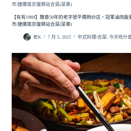
市/捷運南京復興站合菜(菜單)
【有有1969】飄香50年的老字號平價熱炒店，冠軍滷肉
市/捷運南京復興站合菜(菜單)
老K
7 月 5, 2025
中式料理/合菜
,
今天吃什