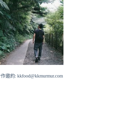
作邀約: kkfood@kkmurmur.com