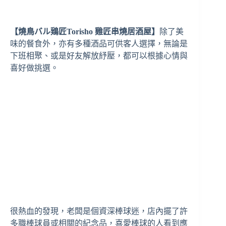
【燒鳥バル鶏匠Torisho 雞匠串燒居酒屋】
除了美
味的餐食外，亦有多種酒品可供客人選擇，無論是
下班相聚、或是好友解放紓壓，都可以根據心情與
喜好做挑選。
很熱血的發現，老闆是個資深棒球迷，店內擺了許
多職棒球員或相關的紀念品，喜愛棒球的人看到應