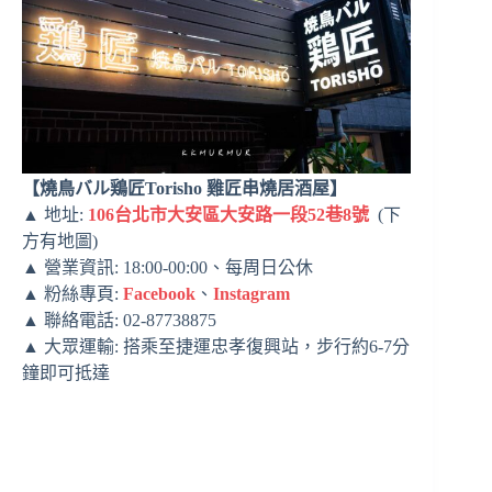
【燒鳥バル鶏匠Torisho 雞匠串燒居酒屋】
▲ 地址:
106台北市大安區大安路一段52巷8號
(下
方有地圖)
▲ 營業資訊: 18:00-00:00、每周日公休
▲ 粉絲專頁:
Facebook
、
Instagram
▲ 聯絡電話: 02-87738875
▲ 大眾運輸: 搭乘至捷運忠孝復興站，步行約6-7分
鐘即可抵達