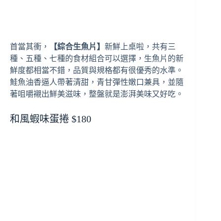
首當其衝，
【綜合生魚片】
新鮮上桌啦，共有三
種、五種、七種的食材組合可以選擇，生魚片的新
鮮度都相當不錯，品質與規格都有很優秀的水準。
鮭魚油香逼人帶著清甜，青甘彈性嫩口兼具，並隨
著咀嚼襯出鮮美滋味，整盤就是澎湃美味又好吃。
和風蝦味蛋捲 $180