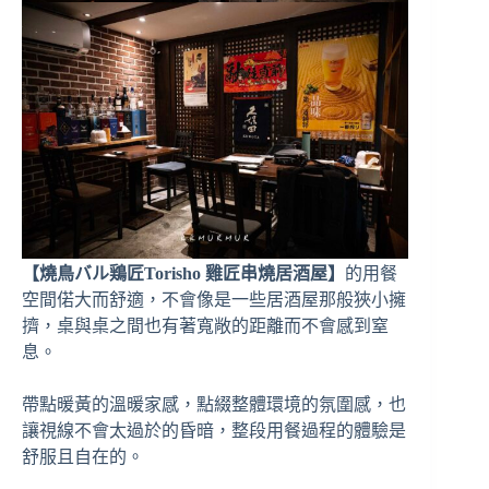
【燒鳥バル鶏匠Torisho 雞匠串燒居酒屋】
的用餐
空間偌大而舒適，不會像是一些居酒屋那般狹小擁
擠，桌與桌之間也有著寬敞的距離而不會感到窒
息。
帶點暖黃的溫暖家感，點綴整體環境的氛圍感，也
讓視線不會太過於的昏暗，整段用餐過程的體驗是
舒服且自在的。