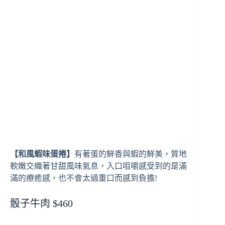
【和風蝦味蛋捲】
有著蛋的鮮香與蝦的鮮美，質地
軟嫩交織著甘甜風味氣息，入口咀嚼感受到的是滿
滿的療癒感，也不會太過重口而感到負擔!
骰子牛肉 $460