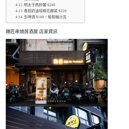
明太子馬鈴薯 $240
香煎奶油培根花椰菜 $220
生啤酒 $160、葡萄柚沙瓦
雞匠串燒居酒屋 店家資訊