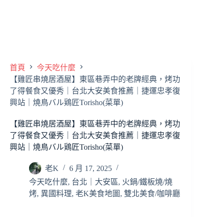
首頁
今天吃什麼
【雞匠串燒居酒屋】東區巷弄中的老牌經典，烤功
了得餐食又優秀｜台北大安美食推薦｜捷運忠孝復
興站｜燒鳥バル鶏匠Torisho(菜單)
【雞匠串燒居酒屋】東區巷弄中的老牌經典，烤功
了得餐食又優秀｜台北大安美食推薦｜捷運忠孝復
興站｜燒鳥バル鶏匠Torisho(菜單)
老K
6 月 17, 2025
今天吃什麼
,
台北｜大安區
,
火鍋/鐵板燒/燒
烤
,
異國料理
,
老K美食地圖
,
雙北美食/咖啡廳