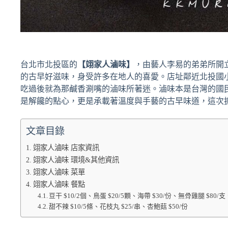
台北市北投區的
【翊家人滷味】
，由藝人李易的弟弟所開立
的古早好滋味，身受許多在地人的喜愛。店址鄰近北投國
吃過後就為那鹹香涮嘴的滷味所著迷。滷味本是台灣的國
是解饞的點心，更是承載著溫度與手藝的古早味道，這次
文章目錄
翊家人滷味 店家資訊
翊家人滷味 環境&其他資訊
翊家人滷味 菜單
翊家人滷味 餐點
豆干 $10/2個、鳥蛋 $20/5顆、海帶 $30/份、無骨雞腿 $80/
甜不辣 $10/5條、花枝丸 $25/串、杏鮑菇 $50/份