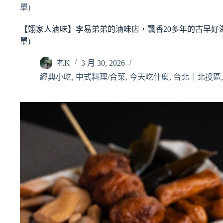
單)
【翊家人滷味】李易弟弟的滷味店，飄香20多年的古早好
單)
老K
3 月 30, 2026
經典小吃
,
中式料理/合菜
,
今天吃什麼
,
台北｜北投區