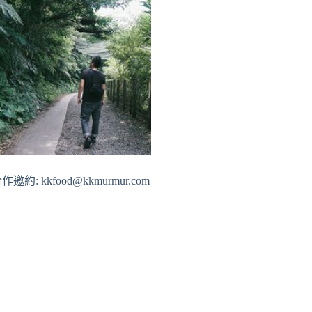
作邀約: kkfood@kkmurmur.com