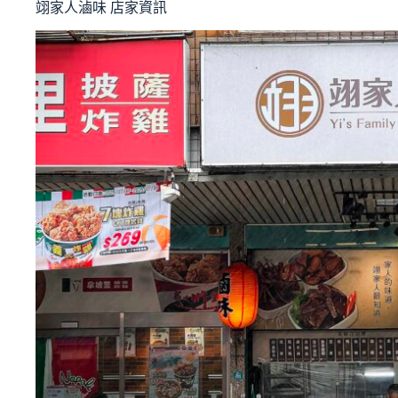
翊家人滷味 店家資訊