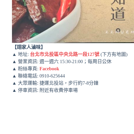
【翊家人滷味】
▲ 地址: ​
台北市北投區中央北路一段127號
(下方有地圖)
▲ 營業資訊: ​週一週六 15:30-21:00；每周日公休
▲ 粉絲專頁:
Facebook
▲ 聯絡電話: ​0910-625644
▲ 大眾運輸: ​捷運北投站，步行約7-8分鐘
▲ 停車資訊: ​附近有收費停車場