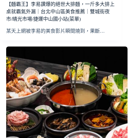
【麵霸王】李易讚爆的絕世大排麵，一斤多大排上
桌就霸氣外漏｜台北中山區美食推薦｜雙城街夜
市/晴光市場/捷運中山國小站(菜單)
某天上網被李易的美食影片瞬間燒到，果斷…