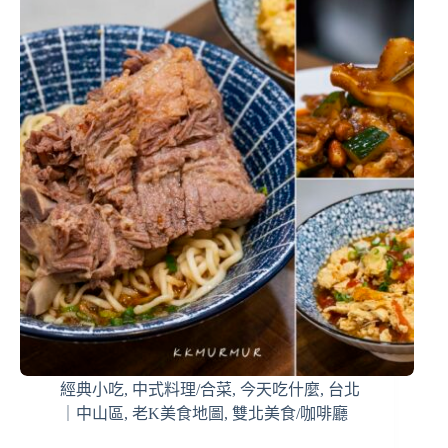
經典小吃
,
中式料理/合菜
,
今天吃什麼
,
台北
｜中山區
,
老K美食地圖
,
雙北美食/咖啡廳