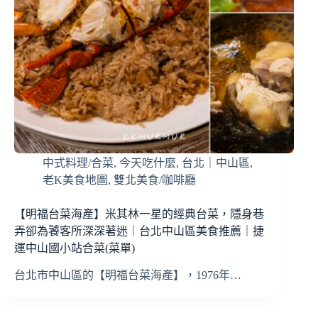
中式料理/合菜
,
今天吃什麼
,
台北｜中山區
,
老K美食地圖
,
雙北美食/咖啡廳
【明福台菜海產】米其林一星的經典台菜，隱身巷
弄卻為饕客所深深著迷｜台北中山區美食推薦｜捷
運中山國小站合菜(菜單)
台北市中山區的【明福台菜海產】，1976年…