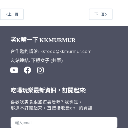
上一頁
下一頁
老K嘴一下 KKMURMUR
合作邀約請洽: kkfood@kkmurmur.com
友站連結: 下飯女子 (共筆)
吃喝玩樂最新資訊，訂閱起來!
喜歡吃美食跟旅遊耍廢嗎? 我也是。
那還不訂閱起來，直接接收最chill的資訊!