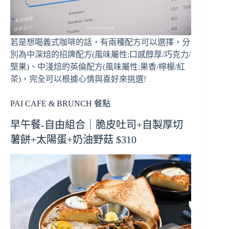
若是想喝義式咖啡的話，有兩種配方可以選擇，分
別為中深焙的招牌配方(風味屬性:口感醇厚/巧克力/
堅果)、中淺焙的英倫配方(風味屬性:果香/檸檬/紅
茶)，完全可以根據心情與喜好來挑選!
PAI CAFE & BRUNCH 餐點
早午餐-自由組合｜脆皮吐司+自製厚切
薯餅+太陽蛋+奶油野菇 $310