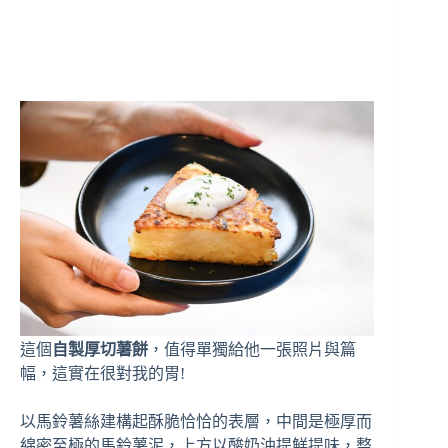
這個
自製厚切薯餅
，值得單獨給他一張照片與篇
幅，這實在很對我的胃!
以馬鈴薯絲建構起酥脆恰恰的表層，中間是極厚而
綿密至極的馬鈴薯泥，上方以酸奶油提鮮提味，整