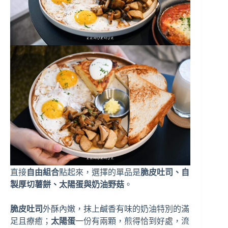
直接
自由組合
點起來，選擇的單品是
脆皮吐司、自
製厚切薯餅、太陽蛋與奶油野菇
。
脆皮吐司
外酥內嫩，抹上鹹香有味的奶油特別的滿
足且療癒；
太陽蛋
一份有兩顆，煎得恰到好處，流