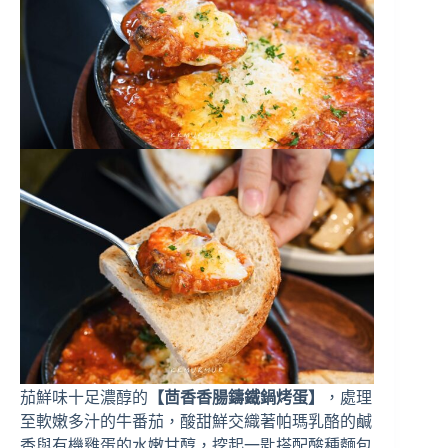
茄鮮味十足濃醇的
【茴香香腸鑄鐵鍋烤蛋】
，處理
至軟嫩多汁的牛番茄，酸甜鮮交織著帕瑪乳酪的鹹
香與有機雞蛋的水嫩甘醇，挖起一匙搭配酸種麵包