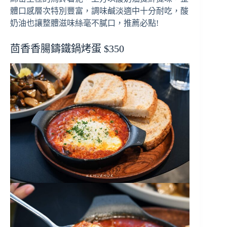
體口感層次特別豐富，調味鹹淡適中十分耐吃，酸
奶油也讓整體滋味絲毫不膩口，推薦必點!
茴香香腸鑄鐵鍋烤蛋 $350