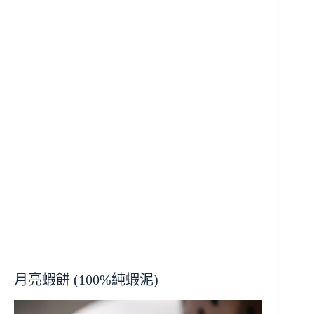
月亮蝦餅 (100%純蝦泥)