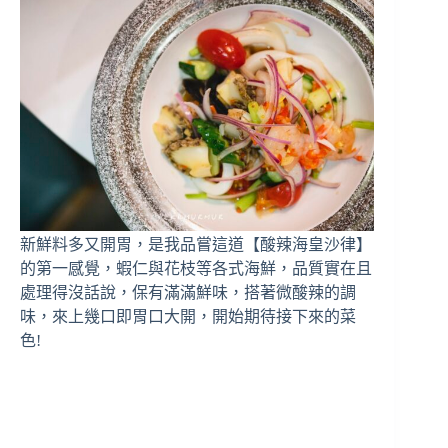
新鮮料多又開胃，是我品嘗這道【酸辣海皇沙律】
的第一感覺，蝦仁與花枝等各式海鮮，品質實在且
處理得沒話說，保有滿滿鮮味，搭著微酸辣的調
味，來上幾口即胃口大開，開始期待接下來的菜
色!