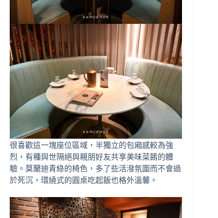
很喜歡這一塊座位區域，半獨立的包廂感較為強
烈，有種與世隔絕與親朋好友共享美味菜餚的體
驗。莫蘭迪青綠的椅色，多了些活潑氛圍而不會過
於死沉，環繞式的圓桌吃起飯也格外溫馨。