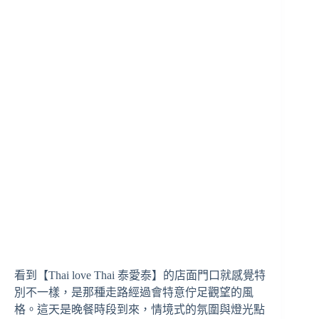
看到【Thai love Thai 泰愛泰】的店面門口就感覺特
別不一樣，是那種走路經過會特意佇足觀望的風
格。這天是晚餐時段到來，情境式的氛圍與燈光點