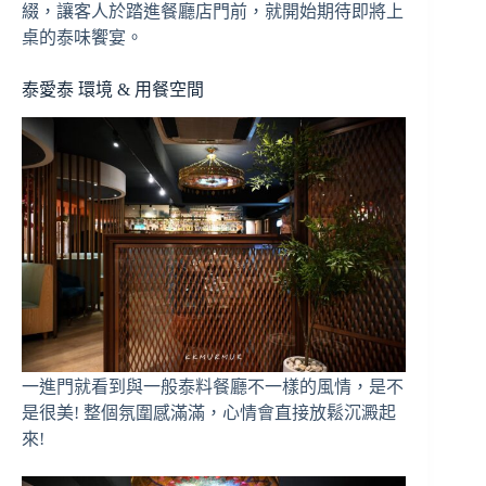
綴，讓客人於踏進餐廳店門前，就開始期待即將上
桌的泰味饗宴。
泰愛泰 環境 & 用餐空間
一進門就看到與一般泰料餐廳不一樣的風情，是不
是很美! 整個氛圍感滿滿，心情會直接放鬆沉澱起
來!