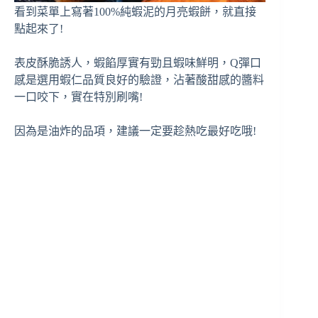
看到菜單上寫著100%純蝦泥的月亮蝦餅，就直接
點起來了!
表皮酥脆誘人，蝦餡厚實有勁且蝦味鮮明，Q彈口
感是選用蝦仁品質良好的驗證，沾著酸甜感的醬料
一口咬下，實在特別刷嘴!
因為是油炸的品項，建議一定要趁熱吃最好吃哦!