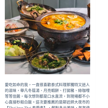
愛吃如命的我，一直很喜歡泰式料理那獨特又迷人
的滋味，舉凡冬蔭湯、月亮蝦餅、打拋豬、綠咖哩
等等佳餚，每次想到都是口水直流，到現場都不小
心直接秒殺白飯。這次要推薦的是鄰近師大夜市的
【Thai love Thai 泰愛泰】，餐點多元美味，氣氛值