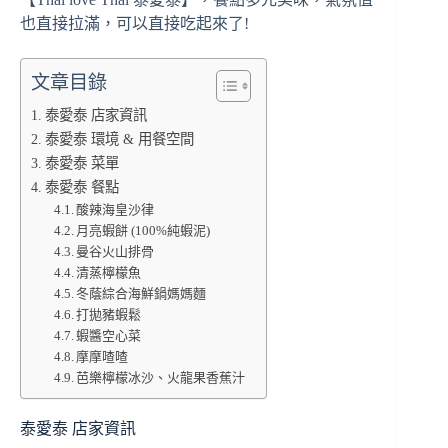
也直接拉滿，可以直接吃起來了!
文章目錄
泰愛泰 店家資訊
泰愛泰 環境 & 用餐空間
泰愛泰 菜單
泰愛泰 餐點
酸辣海皇沙律
月亮蝦餅 (100%純蝦泥)
曼谷火山排骨
清蒸檸檬魚
冬蔭綜合海鮮鍋媽媽麵
打拋豬蝦鬆
蝦醬空心菜
摩摩喳喳
芭樂檸檬冰沙、火龍果香蕉汁
泰愛泰 店家資訊