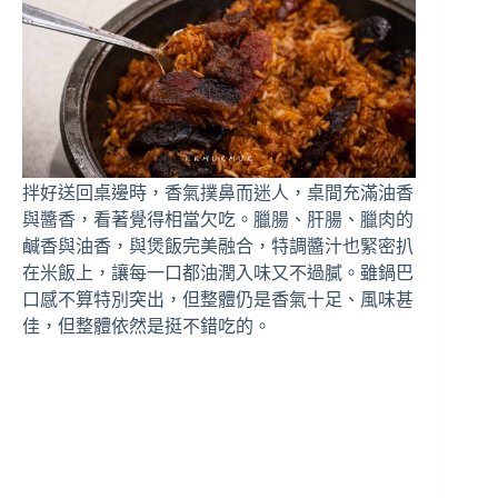
拌好送回桌邊時，香氣撲鼻而迷人，桌間充滿油香
與醬香，看著覺得相當欠吃。臘腸、肝腸、臘肉的
鹹香與油香，與煲飯完美融合，特調醬汁也緊密扒
在米飯上，讓每一口都油潤入味又不過膩。雖鍋巴
口感不算特別突出，但整體仍是香氣十足、風味甚
佳，但整體依然是挺不錯吃的。