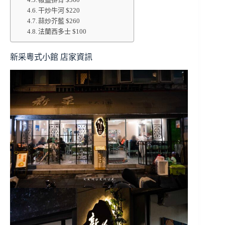
干炒牛河 $220
蒜炒芥藍 $260
法蘭西多士 $100
新采粵式小館 店家資訊