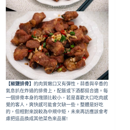
【椒鹽排骨】
的肉質嫩口又有彈性，蒜香與辛香的
氣息扒在炸過的排骨上，配飯或下酒都挺合適。每
一個排骨本身的塊頭比較小，若是喜歡大口吃肉感
覺的客人，爽快感可能會欠缺一些。整體是好吃
的，但相對來說較為中規中矩，未來再訪應該會考
慮把這品換成其他菜色來品嘗!