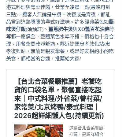
港式料理與粵菜佳餚，營業至凌晨一點(最晚可到
三點)，讓客人無論是午餐、晚餐或是宵夜，都能
品嘗到這熱騰騰的粵式好滋味。許多經典菜色如
腊
味煲仔飯
(須預訂)、
薑蔥肥牛煲
與
XO醬百花油條
等
等都一應俱全，整體菜色水準不錯、價格也十分合
理。用餐空間乾淨舒適，鄰近捷運忠孝敦化站/忠
孝復興站，無論是親友聚餐，或是好友相約小酌吃
美食，都相當的合適，推薦給大家!