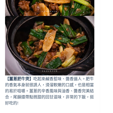
【薑蔥肥牛煲】
吃起來鹹香惹味、醬香逼人。肥牛
的香氣本身就很誘人，滑溜軟嫩的口感，也是相當
的易於咀嚼。薑蔥的辛香風味與油香、醬香完美結
合，尾韻還帶點微甜的回甘滋味，非常的下飯，挺
好吃的!