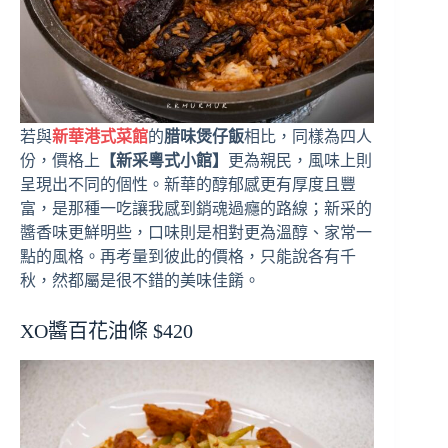
若與
新華港式菜館
的
腊味煲仔飯
相比，同樣為四人
份，價格上
【新采粵式小館】
更為親民，風味上則
呈現出不同的個性。新華的醇郁感更有厚度且豐
富，是那種一吃讓我感到銷魂過癮的路線；新采的
醬香味更鮮明些，口味則是相對更為溫醇、家常一
點的風格。再考量到彼此的價格，只能說各有千
秋，然都屬是很不錯的美味佳餚。
XO醬百花油條 $420