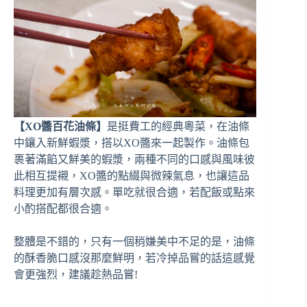
【XO醬百花油條】
是挺費工的經典粵菜，在油條
中鑲入新鮮蝦漿，搭以XO醬來一起製作。油條包
裹著滿餡又鮮美的蝦漿，兩種不同的口感與風味彼
此相互提襯，XO醬的點綴與微辣氣息，也讓這品
料理更加有層次感。單吃就很合適，若配飯或點來
小酌搭配都很合適。
整體是不錯的，只有一個稍嫌美中不足的是，油條
的酥香脆口感沒那麼鮮明，若冷掉品嘗的話這感覺
會更強烈，建議趁熱品嘗!