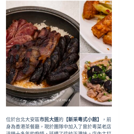
位於台北大安區
市民大道
的
【新采粵式小館】
，前
身為香港茶餐廳，現於團隊中加入了曾於粵菜老店
淬鍊十多年的廚師，延續了這純正港味。店內主打