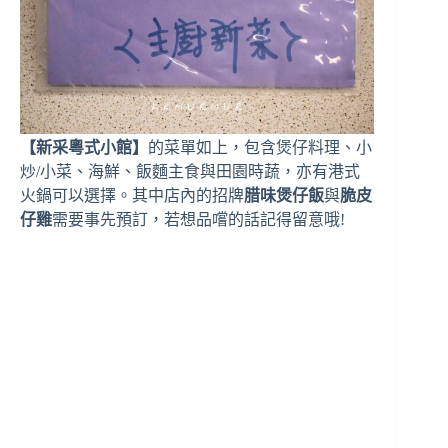
【新采粵式小館】
的菜單如上，包含煲仔料理、小
炒/小菜、海鮮、飯麵主食與田園時蔬，亦有港式
火鍋可以選擇。其中店內的招牌
腊味煲仔飯
與
脆皮
仔雞
需要事先預訂，若想品嚐的話記得留意哦!