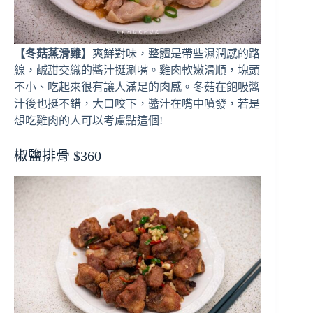
【冬菇蒸滑雞】
爽鮮對味，整體是帶些濕潤感的路
線，鹹甜交織的醬汁挺涮嘴。雞肉軟嫩滑順，塊頭
不小、吃起來很有讓人滿足的肉感。冬菇在飽吸醬
汁後也挺不錯，大口咬下，醬汁在嘴中噴發，若是
想吃雞肉的人可以考慮點這個!
椒鹽排骨 $360