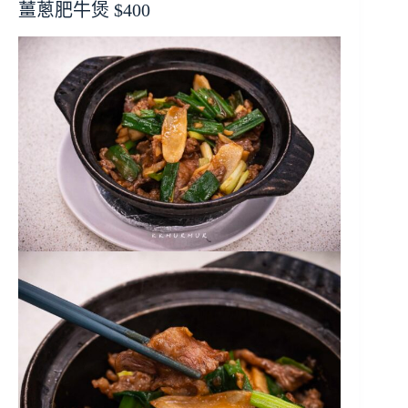
薑蔥肥牛煲 $400