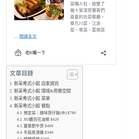
文章目錄
新采粵式小館 店家資訊
新采粵式小館 環境&用餐空間
新采粵式小館 菜單
新采粵式小館 餐點
預定菜｜腊味煲仔飯(中) $780
XO醬百花油條 $420
薑蔥肥牛煲 $400
冬菇蒸滑雞 $340
椒鹽排骨 $360