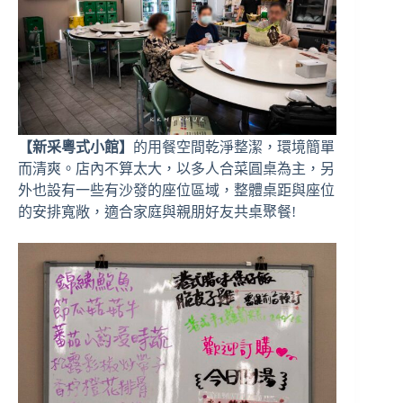
【新采粵式小館】
的用餐空間乾淨整潔，環境簡單
而清爽。店內不算太大，以多人合菜圓桌為主，另
外也設有一些有沙發的座位區域，整體桌距與座位
的安排寬敞，適合家庭與親朋好友共桌聚餐!