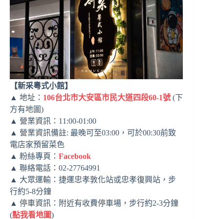
【新采粵式小館】
▲ 地址：
106台北市大安區市民大道四段60-1號
(下
方有地圖)
▲ 營業資訊：11:00-01:00
▲ 營業資訊備註: 最晚可至03:00，可於00:30前致
電店家預留菜色
▲ 粉絲專頁：
Facebook
▲ 聯絡電話：02-27764991
▲ 大眾運輸：捷運忠孝敦化站或忠孝復興站，步
行約5-8分鐘
▲ 停車資訊：附近有收費停車場，步行約2-3分鐘
(
點我看地圖
)