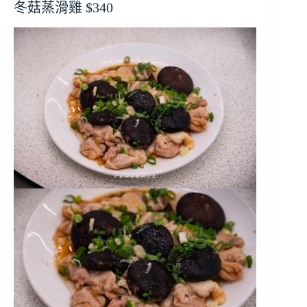
冬菇蒸滑雞 $340