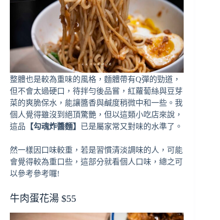
整體也是較為重味的風格，麵體帶有Q彈的勁道，
但不會太過硬口，待拌勻後品嘗，紅蘿蔔絲與豆芽
菜的爽脆保水，能讓醬香與鹹度稍微中和一些。我
個人覺得雖沒到絕頂驚艷，但以這類小吃店來說，
這品
【勾魂炸醬麵】
已是屬家常又對味的水準了。
然一樣因口味較重，若是習慣清淡調味的人，可能
會覺得較為重口些，這部分就看個人口味，總之可
以參考參考囉!
牛肉蛋花湯 $55