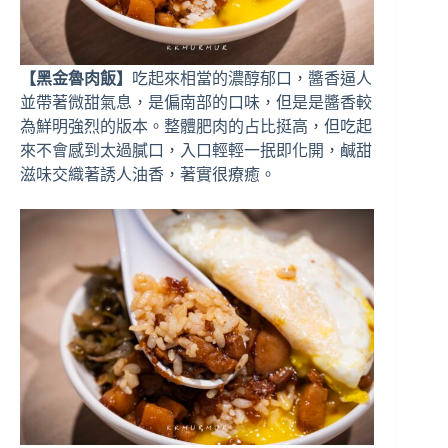
【黑金魯肉飯】
吃起來相當的濃醇郁口，醬香逼人
並帶著微甜氣息，是偏南部的口味，但是是醬香較
為鮮明強烈的版本。整體肥肉的占比挺高，但吃起
來不會感到太過膩口，入口輕輕一抿即化開，鹹甜
滋味交織著誘人油香，著實很療癒。