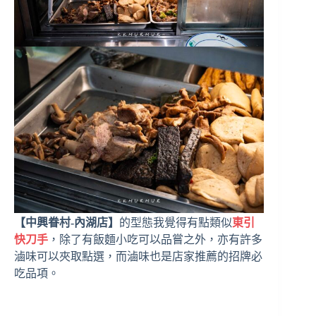
【中興眷村-內湖店】
的型態我覺得有點類似
東引
快刀手
，除了有飯麵小吃可以品嘗之外，亦有許多
滷味可以夾取點選，而滷味也是店家推薦的招牌必
吃品項。