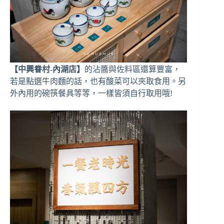
【中興眷村-內湖店】
的沾醬與佐料區還算豐富，
若是點選牛肉麵的話，也有酸菜可以夾取食用。另
外內用的碗筷餐具等等，一樣皆須自行取用哦!