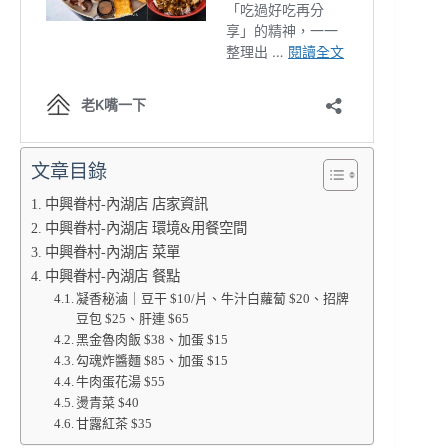
文章目錄
中興眷村-內湖店 店家資訊
中興眷村-內湖店 環境&用餐空間
中興眷村-內湖店 菜單
中興眷村-內湖店 餐點
凝香秘滷｜豆干 $10/片、牛汁白蘿蔔 $20、招牌
豆包 $25、肝連 $65
黑金魯肉飯 $38、加蛋 $15
勾魂炸醬麵 $85、加蛋 $15
牛肉蛋花湯 $55
燙青菜 $40
甘露紅茶 $35