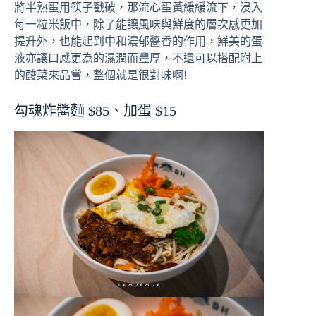
將半熟蛋用筷子戳破，那流心蛋黃緩緩流下，浸入
每一粒米飯中，除了能讓風味與鮮度的層次感更加
提升外，也能起到中和濃郁醬香的作用，鮮美的蛋
液亦讓口感更為的濕潤而豐厚，不還可以搭配附上
的酸菜來品嘗，整個就是很對味啊!
勾魂炸醬麵 $85、加蛋 $15