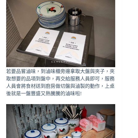
若要品嘗滷味，到滷味櫃旁邊拿取大盤與夾子，夾
取想要的品項到盤中，再交給服務人員即可，服務
人員會將食材送到廚房做切盤與滷製的動作，上桌
後就是一盤豐盛又熱騰騰的滷味啦!