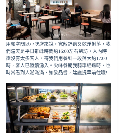
用餐空間以小吃店來說，寬敞舒適又乾淨俐落，我
們這天是平日離峰時間約16:00左右到訪，入內時
還沒有太多客人，待我們用餐到一段落大約17:00
時，客人已陸續湧入。尖峰餐期我騎車經過時，也
時常看到人潮滿滿，如欲品嘗，建議提早前往哦!