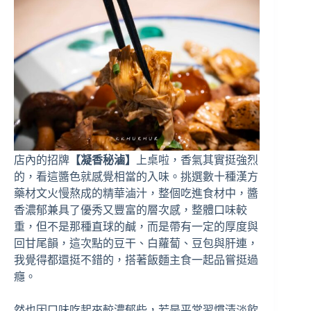
店內的招牌
【凝香秘滷】
上桌啦，香氣其實挺強烈
的，看這醬色就感覺相當的入味。挑選數十種漢方
藥材文火慢熬成的精華滷汁，整個吃進食材中，醬
香濃郁兼具了優秀又豐富的層次感，整體口味較
重，但不是那種直球的鹹，而是帶有一定的厚度與
回甘尾韻，這次點的豆干、白蘿蔔、豆包與肝連，
我覺得都還挺不錯的，搭著飯麵主食一起品嘗挺過
癮。
然也因口味吃起來較濃郁些，若是平常習慣清淡飲