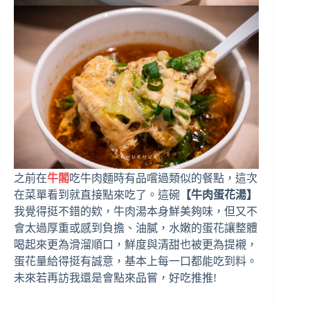
之前在
牛閣
吃牛肉麵時有品嚐過類似的餐點，這次
在菜單看到就直接點來吃了。這碗
【牛肉蛋花湯】
我覺得挺不錯的欸，牛肉湯本身鮮美夠味，但又不
會太過厚重或感到負擔、油膩，水嫩的蛋花讓整體
喝起來更為滑溜順口，鮮度與清甜也被更為提襯，
蛋花量給得挺有誠意，基本上每一口都能吃到料。
未來若再訪我還是會點來品嘗，好吃推推!