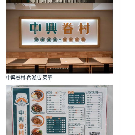
中興眷村-內湖店 菜單