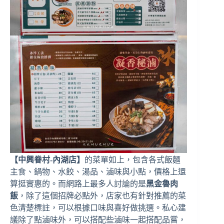
【中興眷村-內湖店】
的菜單如上，包含各式飯麵
主食、鍋物、水餃、湯品、滷味與小點，價格上還
算挺實惠的。而網路上最多人討論的是
黑金魯肉
飯
，除了這個招牌必點外，店家也有針對推薦的菜
色清楚標註，可以根據口味與喜好做挑選。私心建
議除了點滷味外，可以搭配些滷味一起搭配品嘗，