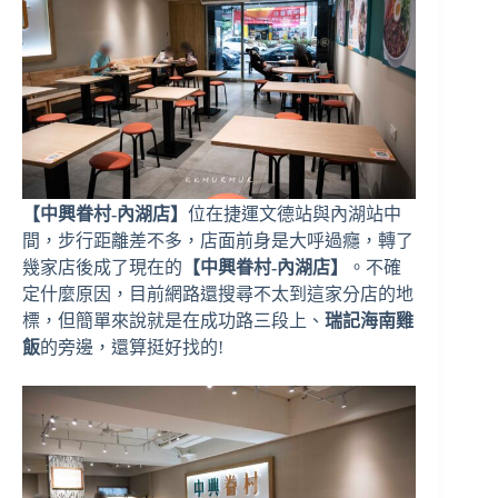
【中興眷村-內湖店】
位在捷運文德站與內湖站中
間，步行距離差不多，店面前身是大呼過癮，轉了
幾家店後成了現在的
【中興眷村-內湖店】
。不確
定什麼原因，目前網路還搜尋不太到這家分店的地
標，但簡單來說就是在成功路三段上、
瑞記海南雞
飯
的旁邊，還算挺好找的!