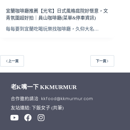
宜蘭咖啡廳推薦【光宅】日式風格庭院好愜意，文
青氛圍超好拍｜員山咖啡廳(菜單&停車資訊)
每每要到宜蘭吃喝玩樂找咖啡廳，久仰大名…
上一頁
下一頁
老K嘴一下 KKMURMUR
合作邀約請洽: kkfood@kkmurmur.com
友站連結: 下飯女子 (共筆)