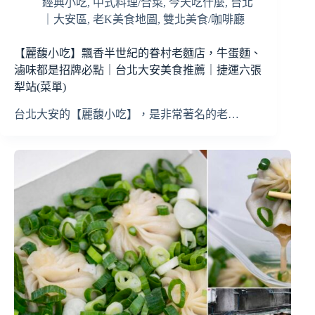
經典小吃
,
中式料理/合菜
,
今天吃什麼
,
台北
｜大安區
,
老K美食地圖
,
雙北美食/咖啡廳
【麗馥小吃】飄香半世紀的眷村老麵店，牛蛋麵、
滷味都是招牌必點｜台北大安美食推薦｜捷運六張
犁站(菜單)
台北大安的【麗馥小吃】，是非常著名的老…