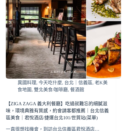
異國料理
,
今天吃什麼
,
台北｜信義區
,
老K美
食地圖
,
雙北美食/咖啡廳
,
餐酒館
【ZIGA ZAGA 義大利餐廳】吃過就難忘的細膩滋
味，環境典雅有質感，約會請客都推薦｜台北信義
區美食｜君悅酒店/捷運台北101/世貿站(菜單)
一直很想找機會，到訪台北信義區君悅酒店…