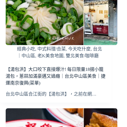
經典小吃
,
中式料理/合菜
,
今天吃什麼
,
台北
｜中山區
,
老K美食地圖
,
雙北美食/咖啡廳
【湯包洪】大口咬下直接爆汁! 每日限量18摺小籠
湯包，蔥蒜加滿豪邁又過癮｜台北中山區美食｜捷
運南京復興(菜單)
台北中山區合江街的【湯包洪】，之前在網…