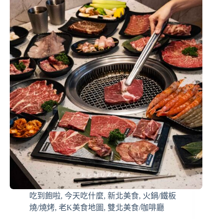
吃到飽啦
,
今天吃什麼
,
新北美食
,
火鍋/鐵板
燒/燒烤
,
老K美食地圖
,
雙北美食/咖啡廳